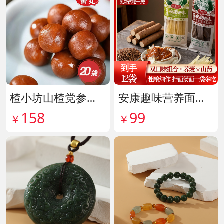
楂小坊山楂党参黄芪丸 货号142033
安康趣味营养面皮超值组 货号142087
158
99
￥
￥