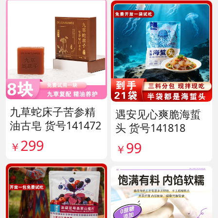
九草蛇床子苦参精
遇安见心爽脆海蜇
油古皂 货号141472
头 货号141818
299
99
￥
￥