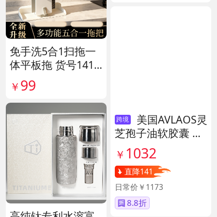
免手洗5合1扫拖一
体平板拖 货号1415
80
99
￥
美国AVLAOS灵
跨境
芝孢子油软胶囊 货
号139605
1032
￥
直降141
日常价￥1173
8.8折
高纯钛专利水溶富