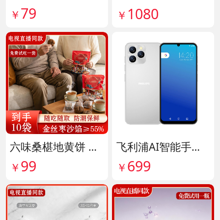
79
1080
￥
￥
六味桑椹地黄饼 货号142090
飞利浦AI智能手机 货号141882
99
699
￥
￥