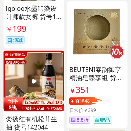
igoloo水墨印染设
计师款女裤 货号14
1653
199
￥
满减
BEUTENI泰韵御享
精油皂臻享组 货号
140122
351
￥
直降48
日常价￥399
奕扬红有机松茸生
8.8折
赠品
抽 货号142044