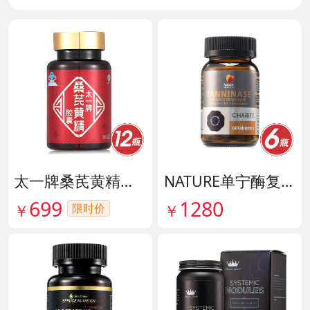
太一牌桑芪黄精胶囊 货号133159
NATURE单宁酶复合片 货号140546
699
1280
限时价
￥
￥