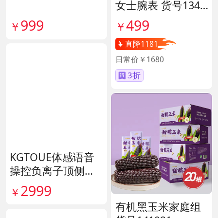
女士腕表 货号1341
45
999
499
￥
￥
直降1181
日常价￥1680
3折
KGTOUE体感语音
操控负离子顶侧大
吸力烟机 货号1398
2999
￥
28
有机黑玉米家庭组