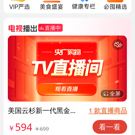
直播中
This
is
a
关
modal
网络错误导致视频下载中途失败。
window.
闭
Error Code : 14
弹
窗
全屏
美国云杉新一代黑金原
1 款直播商品
生乌发素 货号140565
594
看一看
￥
￥699