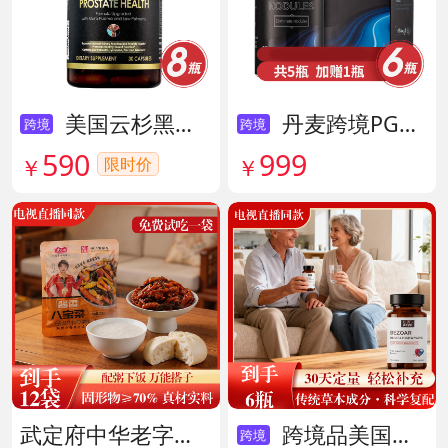
美国云杉黑金前列腺素胶囊 货号136211
丹麦跨境PG结节消复合片 货号138605
跨境
跨境
590
999
限时价
￥
￥
武定府中华老字号酱香八宝菜超值组 货号142007
跨境品美国拜滋牛黄安神宝 货号141775
跨境