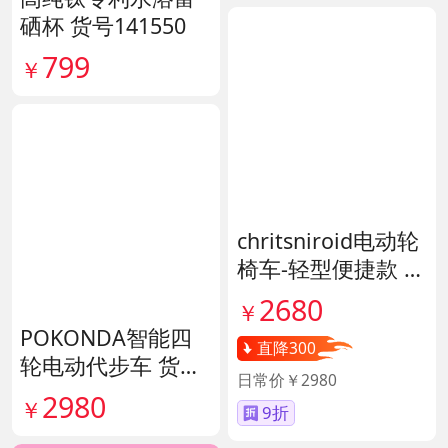
硒杯 货号141550
799
￥
chritsniroid电动轮
椅车-轻型便捷款 货
号140671
2680
￥
POKONDA智能四
直降300
轮电动代步车 货号
日常价￥2980
138856
2980
￥
9折