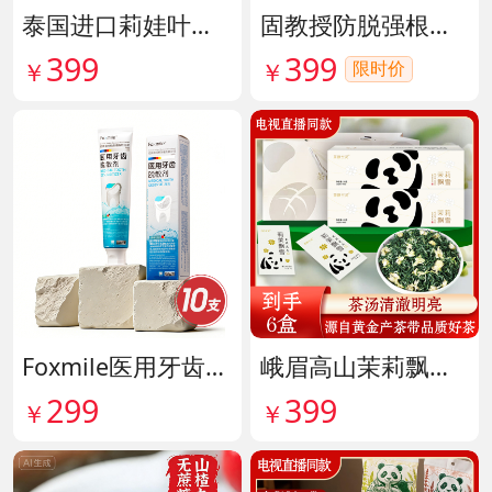
泰国进口莉娃叶黄素精华护眼液 货号142036
固教授防脱强根健发精华液 货号141187
399
399
限时价
￥
￥
Foxmile医用牙齿脱敏剂 货号141702
峨眉高山茉莉飘雪铂金熊猫礼盒限量版 货号141997
299
399
￥
￥