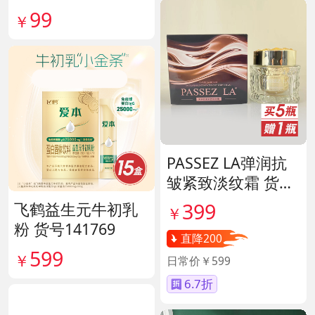
99
￥
PASSEZ LA弹润抗
皱紧致淡纹霜 货号
137089
399
飞鹤益生元牛初乳
￥
粉 货号141769
直降200
599
￥
日常价￥599
6.7折