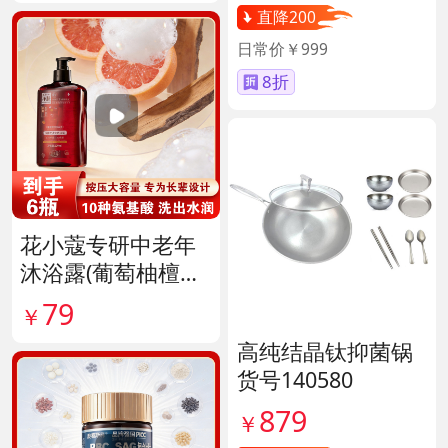
直降200
日常价￥999
8折
花小蔻专研中老年
沐浴露(葡萄柚檀香
香氛) 货号141896
79
￥
高纯结晶钛抑菌锅
货号140580
879
￥