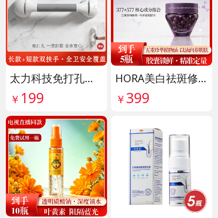
太力科技免打孔多功能能安全扶手 货号142101
HORA美白祛斑修护精华油 货号141999
199
399
￥
￥