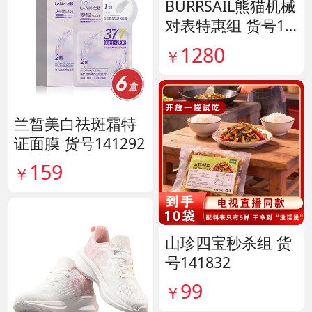
BURRSAIL熊猫机械
对表特惠组 货号13
9796
1280
￥
兰皙美白祛斑霜特
证面膜 货号141292
159
￥
山珍四宝秒杀组 货
号141832
99
￥