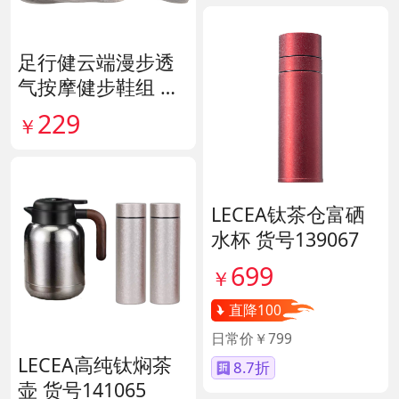
足行健云端漫步透
气按摩健步鞋组 货
号140444
229
￥
LECEA钛茶仓富硒
水杯 货号139067
699
￥
直降100
日常价￥799
LECEA高纯钛焖茶
8.7折
壶 货号141065