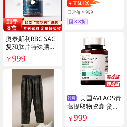
直降120
日常价￥999
8.8折
奥泰斯利RBC·SAG
复和肽片特殊膳食
滋补组 货号14190
999
￥
美国AVLAOS青
跨境
蒿提取物胶囊 货号
140567
999
￥