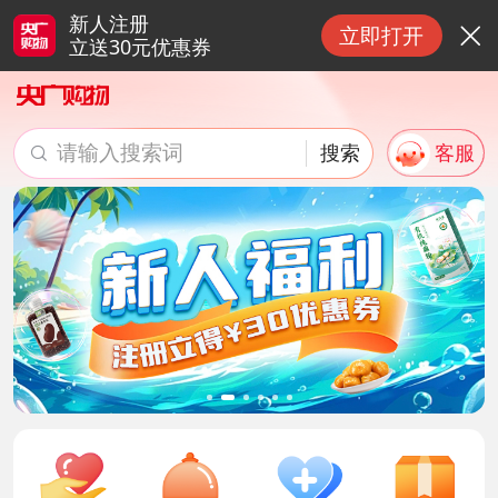
新人注册
立即打开

立送30元优惠券
请输入搜索词
搜索
客服

搜索