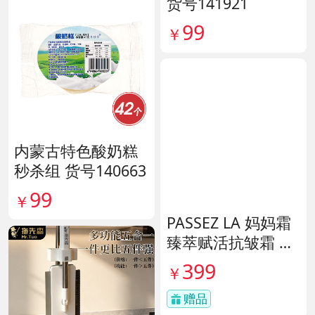
货号141921
99
￥
内蒙古特色酸奶糕
秒杀组 货号140663
99
￥
PASSEZ LA 妈妈霜
臻萃赋活抗皱霜 货
号137759
399
￥
赠品