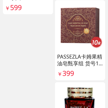
599
￥
PASSEZLA卡姆果精
油皂甄享组 货号14
0198
399
￥