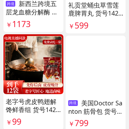
新西兰跨境五
礼贡堂蛹虫草雪莲
跨境
层龙血糖分解酶 货
鹿脾胃丸 货号1420
号138890
09
1173
599
￥
￥
老字号虎皮鸭翅解
美国Doctor Sa
跨境
馋鲜香组 货号1420
nton 筋骨包 货号1
38
40417
99
799
￥
￥