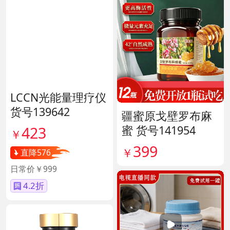
LCCN光能量理疗仪
货号139642
疆蜜原戈壁罗布麻
蜜 货号141954
423
￥
399
￥
直降576
日常价￥999
4.2折