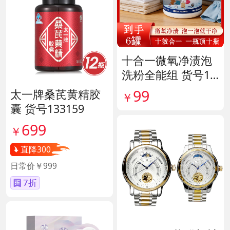
十合一微氧净渍泡
洗粉全能组 货号14
1926
99
太一牌桑芪黄精胶
￥
囊 货号133159
699
￥
直降300
日常价￥999
7折