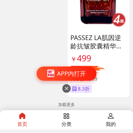
PASSEZ LA肌因逆
龄抗皱胶囊精华油
货号139887
499
￥
直降100
APP内打开
日常价￥599
8.3折

加载更多
首页
分类
我的