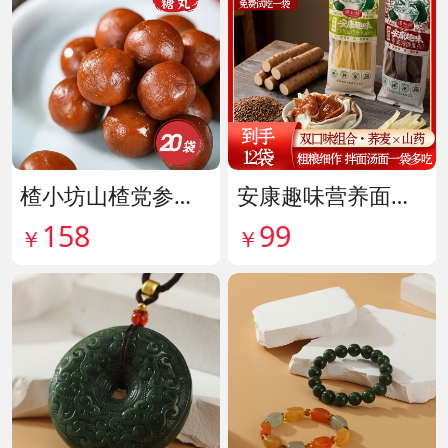
楂小坊山楂党参黄芪丸 货号142033
安康趣味营养面皮超值组 货号142087
158
99
￥
￥