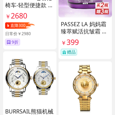
椅车-轻型便捷款 货
号140671
2680
￥
PASSEZ LA 妈妈霜
直降300
臻萃赋活抗皱霜 货
日常价￥2980
号137759
399
￥
9折
赠品
BURRSAIL熊猫机械