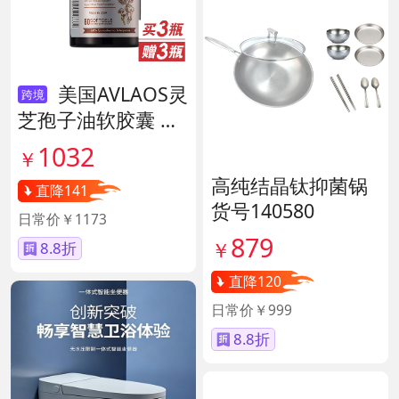
美国AVLAOS灵
跨境
芝孢子油软胶囊 货
号139605
1032
￥
高纯结晶钛抑菌锅
直降141
货号140580
日常价￥1173
879
￥
8.8折
直降120
日常价￥999
8.8折