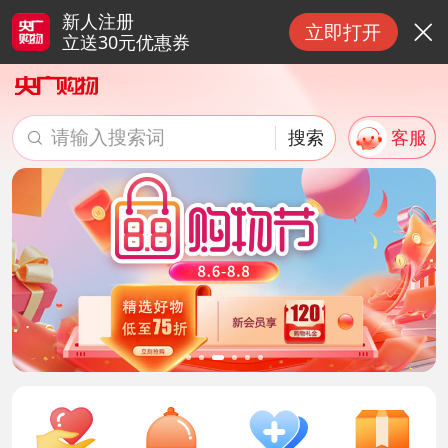
新人注册
立即打开

立送30元优惠券
请输入搜索词
搜索
客服

搜索