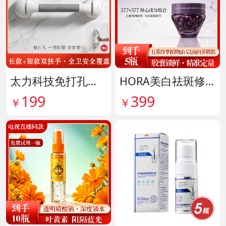
太力科技免打孔多功能安全扶手 货号142101
HORA美白祛斑修护精华油 货号141999
199
399
￥
￥