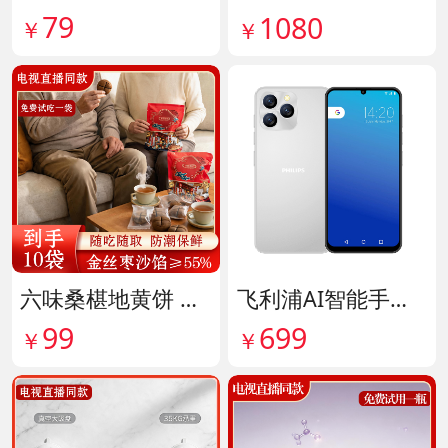
79
1080
￥
￥
六味桑椹地黄饼 货号142090
飞利浦AI智能手机 货号141882
99
699
￥
￥