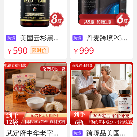
美国云杉黑金前列腺素胶囊 货号136211
丹麦跨境PG结节消复合片 货号138605
跨境
跨境
590
999
限时价
￥
￥
武定府中华老字号酱香八宝菜超值组 货号142007
跨境品美国拜滋牛黄安神宝 货号141775
跨境