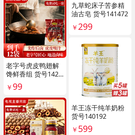
九草蛇床子苦参精
油古皂 货号141472
299
￥
老字号虎皮鸭翅解
馋鲜香组 货号1420
38
99
￥
羊王冻干纯羊奶粉
货号140192
599
￥