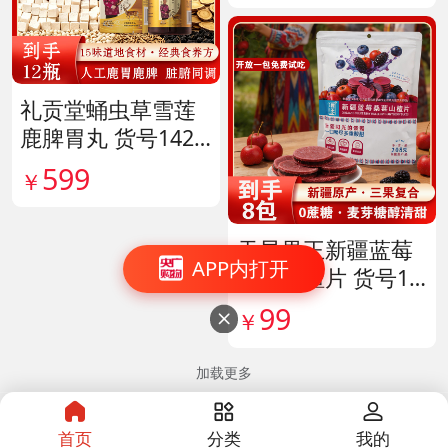
礼贡堂蛹虫草雪莲
鹿脾胃丸 货号1420
09
599
￥
天昆果王新疆蓝莓
APP内打开
桑葚山楂片 货号14
1817
99
￥

加载更多
首页
分类
我的