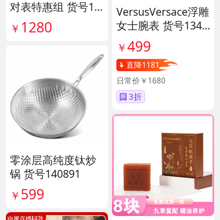
对表特惠组 货号13
VersusVersace浮雕
9796
1280
女士腕表 货号1341
￥
45
499
￥
直降1181
日常价￥1680
3折
零涂层高纯度钛炒
锅 货号140891
599
￥