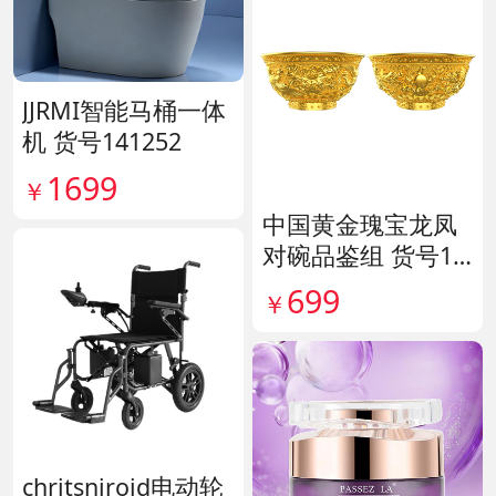
JJRMI智能马桶一体
机 货号141252
1699
￥
中国黄金瑰宝龙凤
对碗品鉴组 货号14
0563
699
￥
chritsniroid电动轮