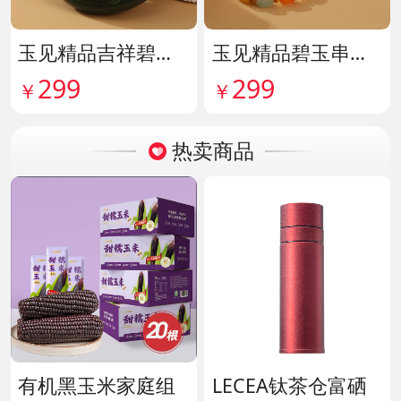
玉见精品吉祥碧玉吊牌 货号142114
玉见精品碧玉串珠手串 货号142115
299
299
￥
￥
热卖商品
有机黑玉米家庭组
LECEA钛茶仓富硒