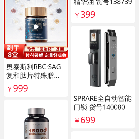
精华油 货号138739
399
￥
奥泰斯利RBC·SAG
复和肽片特殊膳食
滋补组 货号14190
999
￥
SPRARE全自动智能
门锁 货号140080
699
￥