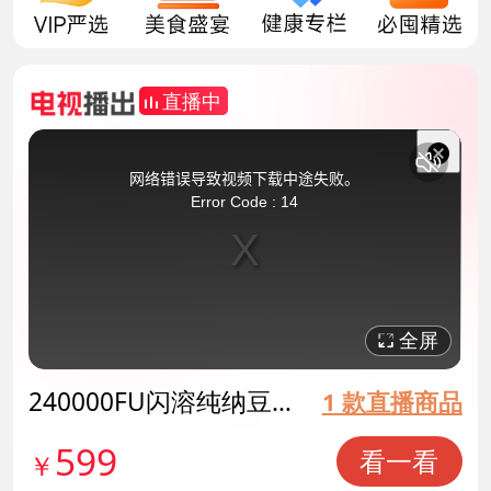
直播中
This
is
a
关
modal
网络错误导致视频下载中途失败。
window.
闭
Error Code : 14
弹
窗
全屏
240000FU闪溶纯纳豆
1 款直播商品
冻干片 货号140631
599
看一看
￥