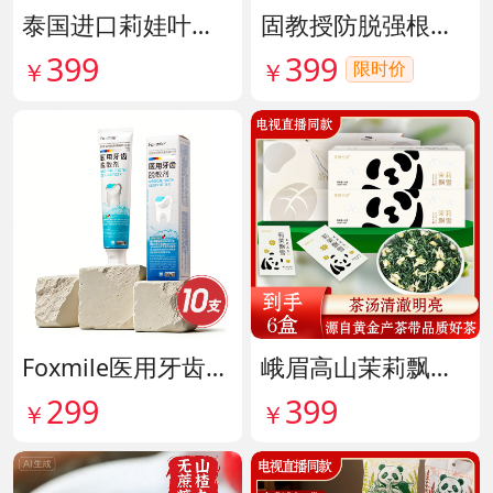
泰国进口莉娃叶黄素精华护眼液 货号142036
固教授防脱强根健发精华液 货号141187
399
399
限时价
￥
￥
Foxmile医用牙齿脱敏剂 货号141702
峨眉高山茉莉飘雪铂金熊猫礼盒限量版 货号141997
299
399
￥
￥