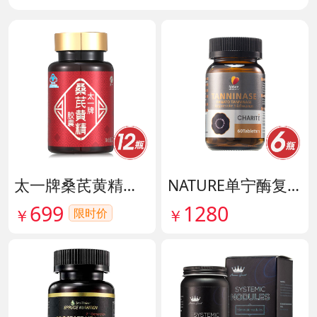
太一牌桑芪黄精胶囊 货号133159
NATURE单宁酶复合片 货号140546
699
1280
限时价
￥
￥