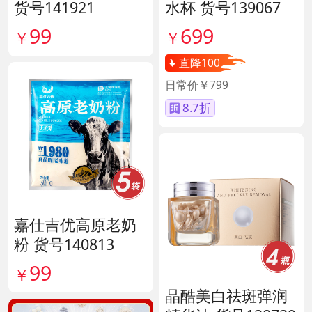
货号141921
水杯 货号139067
99
699
￥
￥
直降100
日常价￥799
8.7折
嘉仕吉优高原老奶
粉 货号140813
99
￥
晶酷美白祛斑弹润