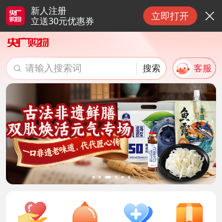
新人注册
立即打开

立送30元优惠券
请输入搜索词
搜索
客服

搜索