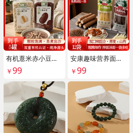
有机薏米赤小豆爆杀组 货号142099
安康趣味营养面皮超值组 货号142087
99
99
￥
￥