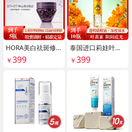
HORA美白祛斑修护精华油 货号141999
泰国进口莉娃叶黄素精华护眼液 货号142036
399
399
￥
￥