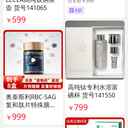
日常价￥999
壶 货号141065
8折
599
￥
高纯钛专利水溶富
硒杯 货号141550
奥泰斯利RBC·SAG
复和肽片特殊膳食
799
￥
滋补组 货号14190
999
￥