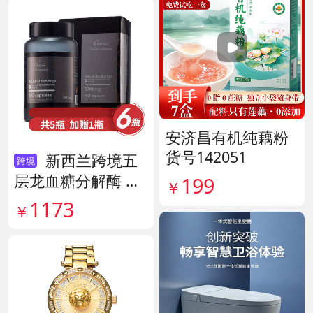
安济昌有机纯藕粉
货号142051
新西兰跨境五
跨境
层龙血糖分解酶 货
199
￥
号138890
1173
￥