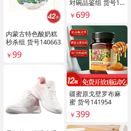
对碗品鉴组 货号14
0563
699
￥
内蒙古特色酸奶糕
秒杀组 货号140663
99
￥
疆蜜原戈壁罗布麻
蜜 货号141954
399
￥