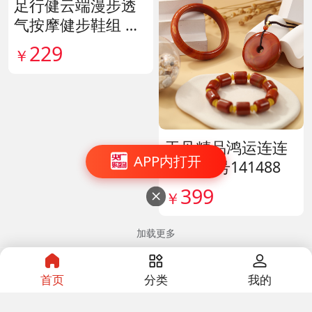
足行健云端漫步透
气按摩健步鞋组 货
号140444
229
￥
玉见精品鸿运连连
APP内打开
套组 货号141488
399
￥

加载更多
首页
分类
我的