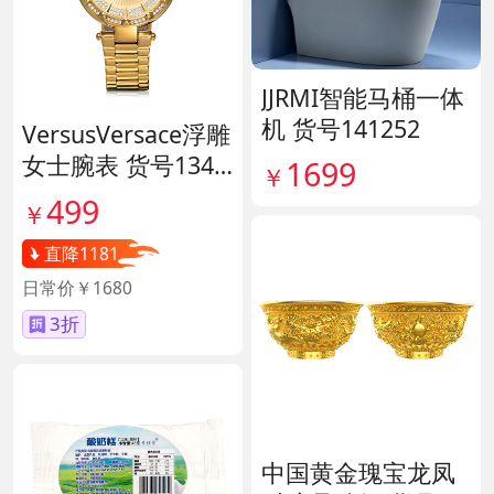
JJRMI智能马桶一体
机 货号141252
VersusVersace浮雕
女士腕表 货号1341
1699
￥
45
499
￥
直降1181
日常价￥1680
3折
中国黄金瑰宝龙凤