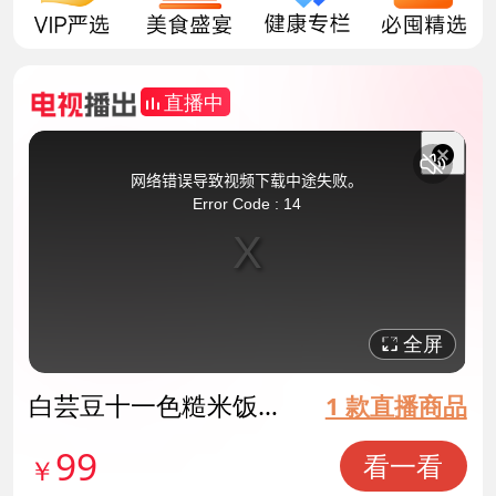
直播中
This
is
a
关
modal
网络错误导致视频下载中途失败。
window.
闭
Error Code : 14
弹
窗
全屏
白芸豆十一色糙米饭团
1 款直播商品
营养超值组 货号14208
99
看一看
￥
3