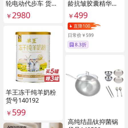
轮电动代步车 货号
龄抗皱胶囊精华油
138856
货号139887
2980
499
￥
￥
直降100
日常价￥599
8.3折
羊王冻干纯羊奶粉
货号140192
599
￥
高纯结晶钛抑菌锅