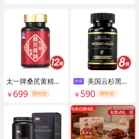
太一牌桑芪黄精胶囊 货号133159
美国云杉黑金前列腺素胶囊 货号136211
跨境
699
590
限时价
￥
限时价
￥