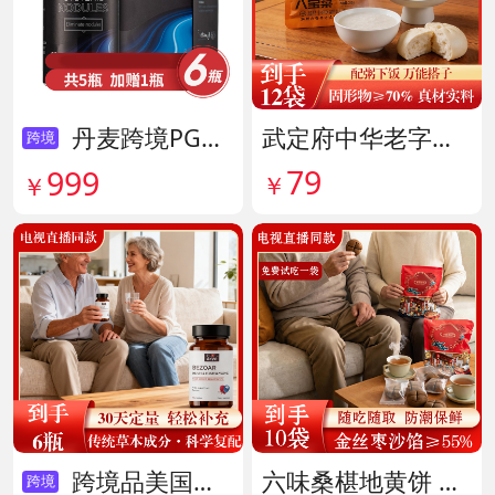
丹麦跨境PG结节消复合片 货号138605
武定府中华老字号酱香八宝菜超值组 货号142007
跨境
79
999
￥
￥
跨境品美国拜滋牛黄安神宝 货号141775
六味桑椹地黄饼 货号142090
跨境