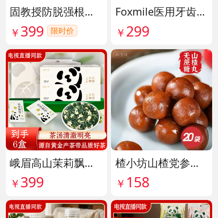
固教授防脱强根健发精华液 货号141187
Foxmile医用牙齿脱敏剂 货号141702
399
299
限时价
￥
￥
峨眉高山茉莉飘雪铂金熊猫礼盒限量版 货号141997
楂小坊山楂党参黄芪丸 货号142033
399
158
￥
￥