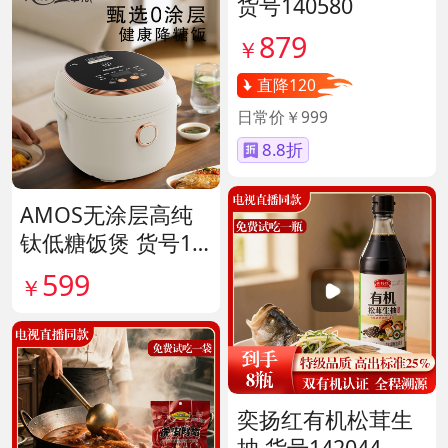
货号140580
879
￥
直降120
日常价￥999
8.8折
AMOS无涂层高纯
钛低糖饭煲 货号14
1641
599
￥
奕扬红有机松茸生
抽 货号142044