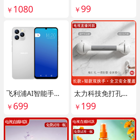
99
1080
￥
￥
飞利浦AI智能手机 货号141882
太力科技免打孔多功能安全扶手 货号142101
699
199
￥
￥