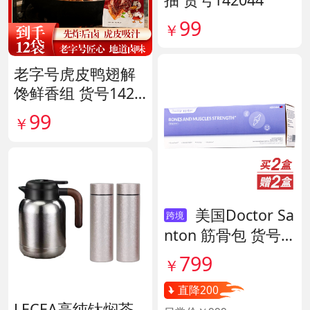
99
￥
老字号虎皮鸭翅解
馋鲜香组 货号1420
38
99
￥
美国Doctor Sa
跨境
nton 筋骨包 货号1
40417
799
￥
直降200
LECEA高纯钛焖茶