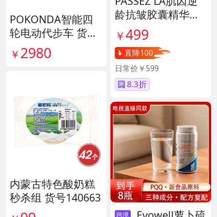
PASSEZ LA肌因逆
龄抗皱胶囊精华油
POKONDA智能四
货号139887
499
轮电动代步车 货号
￥
138856
2980
￥
直降100
日常价￥599
8.3折
内蒙古特色酸奶糕
秒杀组 货号140663
Evowell萝卜硫
跨境