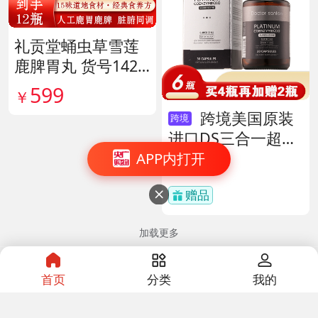
礼贡堂蛹虫草雪莲
鹿脾胃丸 货号1420
09
599
￥
跨境美国原装
跨境
进口DS三合一超级
酶 货号138497
APP内打开
599
￥
赠品

加载更多
首页
分类
我的