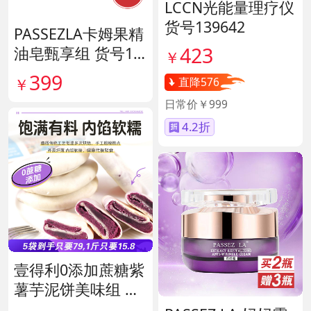
LCCN光能量理疗仪
货号139642
PASSEZLA卡姆果精
423
油皂甄享组 货号14
￥
0198
399
￥
直降576
日常价￥999
4.2折
壹得利0添加蔗糖紫
薯芋泥饼美味组 货
号141287