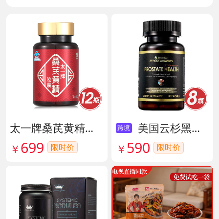
太一牌桑芪黄精胶囊 货号133159
美国云杉黑金前列腺素胶囊 货号136211
跨境
699
590
限时价
￥
限时价
￥