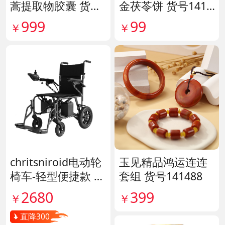
金茯苓饼 货号1417
蒿提取物胶囊 货号
35
140567
999
99
￥
￥
chritsniroid电动轮
玉见精品鸿运连连
椅车-轻型便捷款 货
套组 货号141488
号140671
2680
399
￥
￥
直降300