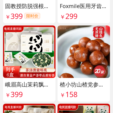
固教授防脱强根健发精华液 货号141187
Foxmile医用牙齿脱敏剂 货号141702
399
299
限时价
￥
￥
峨眉高山茉莉飘雪铂金熊猫礼盒限量版 货号141997
楂小坊山楂党参黄芪丸 货号142033
399
158
￥
￥