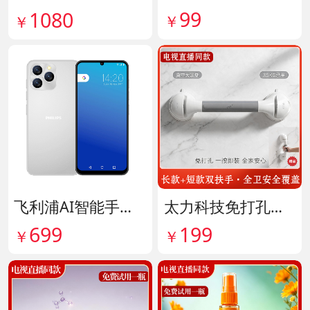
99
1080
￥
￥
飞利浦AI智能手机 货号141882
太力科技免打孔多功能安全扶手 货号142101
699
199
￥
￥