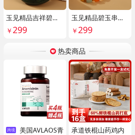
玉见精品吉祥碧玉吊牌 货号142114
玉见精品碧玉串珠手串 货号142115
299
299
￥
￥
热卖商品
美国AVLAOS青
承道铁棍山药鸡内
跨境