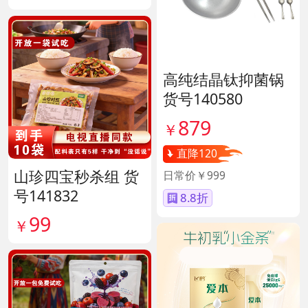
高纯结晶钛抑菌锅
货号140580
879
￥
直降120
山珍四宝秒杀组 货
日常价￥999
号141832
8.8折
99
￥