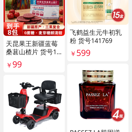
飞鹤益生元牛初乳
粉 货号141769
天昆果王新疆蓝莓
599
桑葚山楂片 货号14
￥
1817
99
￥