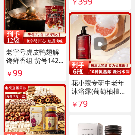
399
￥
老字号虎皮鸭翅解
馋鲜香组 货号1420
38
99
￥
花小蔻专研中老年
沐浴露(葡萄柚檀香
香氛) 货号141896
79
￥