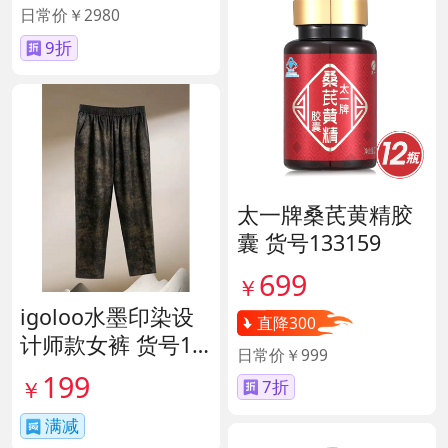
日常价￥2980
9折
太一牌桑芪黄精胶
囊 货号133159
699
￥
igoloo水墨印染设
直降300
计师款女裤 货号14
日常价￥999
1653
199
￥
7折
满减