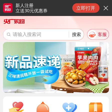
新人注册
立即打开

立送30元优惠券
请输入搜索词
搜索
客服

搜索