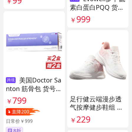
99
￥
素白蛋白PQQ 货号
142042
999
￥
美国Doctor Sa
跨境
nton 筋骨包 货号1
40417
足行健云端漫步透
799
￥
气按摩健步鞋组 货
直降200
号140444
229
￥
日常价￥999
8折