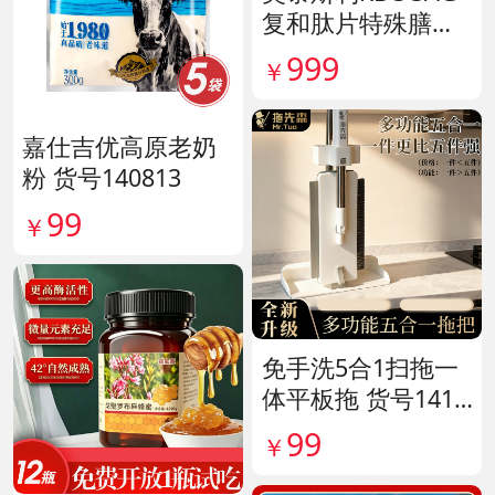
复和肽片特殊膳食
滋补组 货号14190
999
￥
嘉仕吉优高原老奶
粉 货号140813
99
￥
免手洗5合1扫拖一
体平板拖 货号1415
80
99
￥