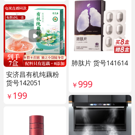
肺肽片 货号141614
安济昌有机纯藕粉
999
货号142051
￥
199
￥