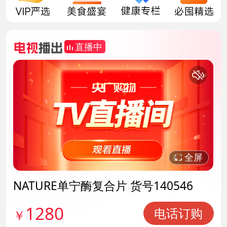
直播中
This
is
a
关
modal
网络错误导致视频下载中途失败。
window.
闭
Error Code : 14
弹
窗
全屏
NATURE单宁酶复合片 货号140546
1280
电话订购
￥