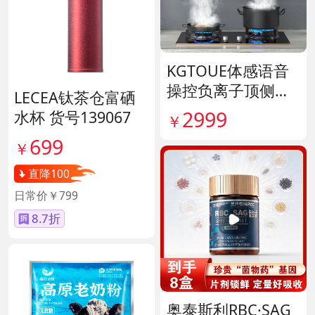
KGTOUE体感语音
操控负离子顶侧大
LECEA钛茶仓富硒
吸力烟机 货号1398
2999
水杯 货号139067
￥
28
699
￥
直降100
日常价￥799
8.7折
奥泰斯利RBC·SAG