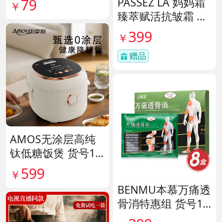
PASSEZ LA 妈妈霜
79
￥
臻萃赋活抗皱霜 货
号137759
399
￥
赠品
AMOS无涂层高纯
钛低糖饭煲 货号14
1641
599
￥
BENMU本慕万痛透
骨消特惠组 货号13
5254