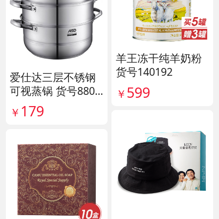
羊王冻干纯羊奶粉
货号140192
爱仕达三层不锈钢
599
可视蒸锅 货号8807
￥
11
179
￥