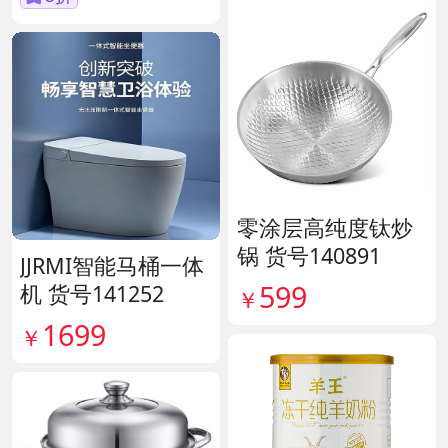
零涂层高纯度钛炒
锅 货号140891
JJRMI智能马桶一体
599
机 货号141252
￥
1699
￥