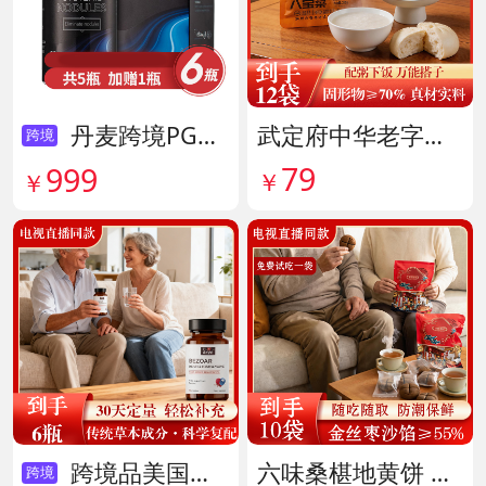
丹麦跨境PG结节消复合片 货号138605
武定府中华老字号酱香八宝菜超值组 货号142007
跨境
79
999
￥
￥
跨境品美国拜滋牛黄安神宝 货号141775
六味桑椹地黄饼 货号142090
跨境