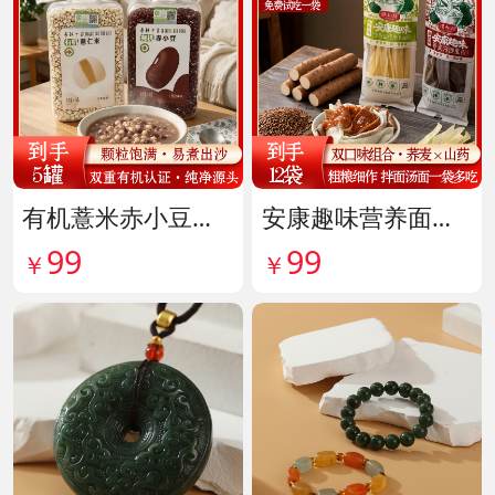
有机薏米赤小豆爆杀组 货号142099
安康趣味营养面皮超值组 货号142087
99
99
￥
￥