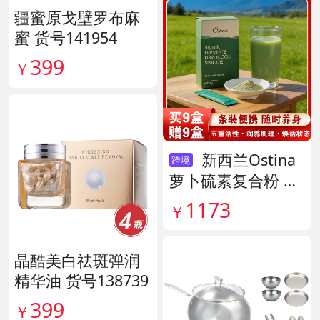
疆蜜原戈壁罗布麻
蜜 货号141954
399
￥
新西兰Ostina
跨境
萝卜硫素复合粉 货
号141959
1173
￥
晶酷美白祛斑弹润
精华油 货号138739
399
￥