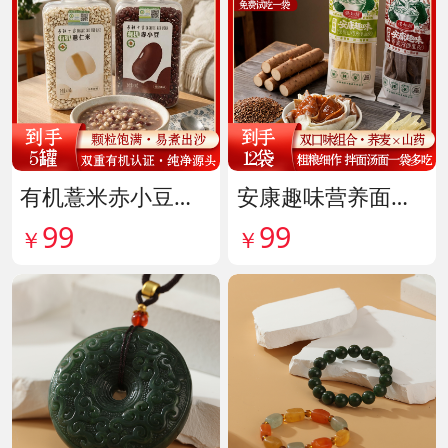
有机薏米赤小豆爆杀组 货号142099
安康趣味营养面皮超值组 货号142087
99
99
￥
￥