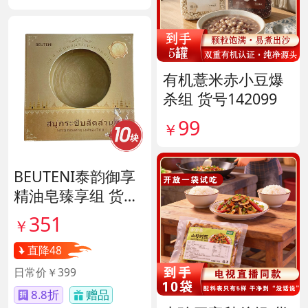
有机薏米赤小豆爆
杀组 货号142099
99
￥
BEUTENI泰韵御享
精油皂臻享组 货号
140122
351
￥
直降48
日常价￥399
8.8折
赠品