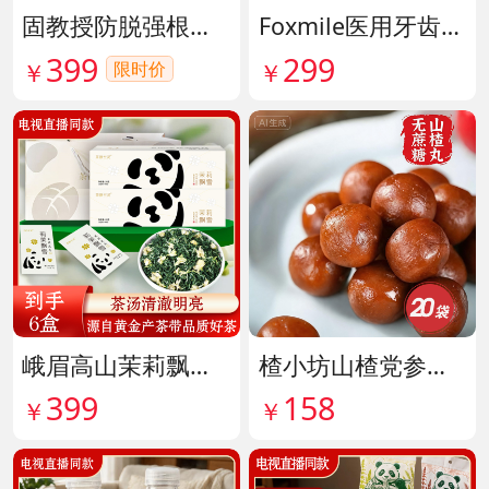
固教授防脱强根健发精华液 货号141187
Foxmile医用牙齿脱敏剂 货号141702
399
299
限时价
￥
￥
峨眉高山茉莉飘雪铂金熊猫礼盒限量版 货号141997
楂小坊山楂党参黄芪丸 货号142033
399
158
￥
￥