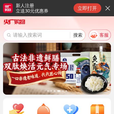
新人注册
立即打开

立送30元优惠券
请输入搜索词
搜索
客服

搜索