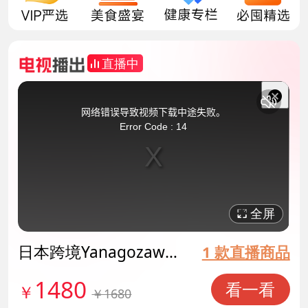
直播中
This
is
a
关
modal
网络错误导致视频下载中途失败。
window.
闭
Error Code : 14
弹
窗
全屏
日本跨境Yanagozawa
1 款直播商品
牛黄宝营养素 货号139
1480
看一看
￥
￥1680
987