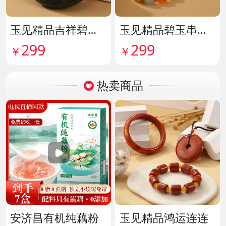
玉见精品吉祥碧玉吊牌 货号142114
玉见精品碧玉串珠手串 货号142115
299
299
￥
￥
热卖商品
安济昌有机纯藕粉
玉见精品鸿运连连