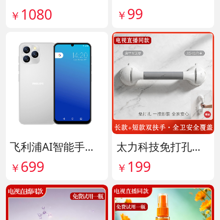
99
1080
￥
￥
飞利浦AI智能手机 货号141882
太力科技免打孔多功能安全扶手 货号142101
699
199
￥
￥