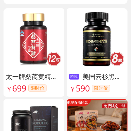
太一牌桑芪黄精胶囊 货号133159
美国云杉黑金前列腺素胶囊 货号136211
跨境
699
590
限时价
￥
限时价
￥