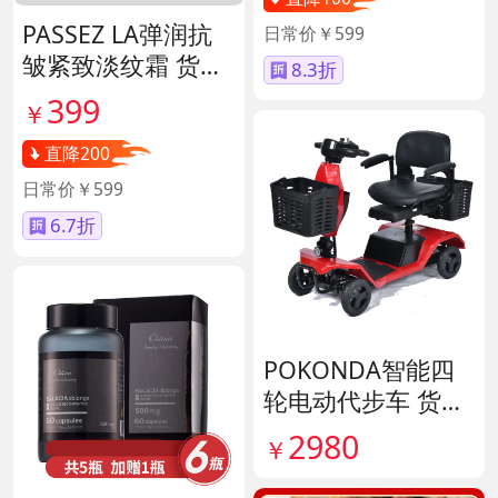
PASSEZ LA弹润抗
日常价￥599
皱紧致淡纹霜 货号
8.3折
137089
399
￥
直降200
日常价￥599
6.7折
POKONDA智能四
轮电动代步车 货号
138856
2980
￥