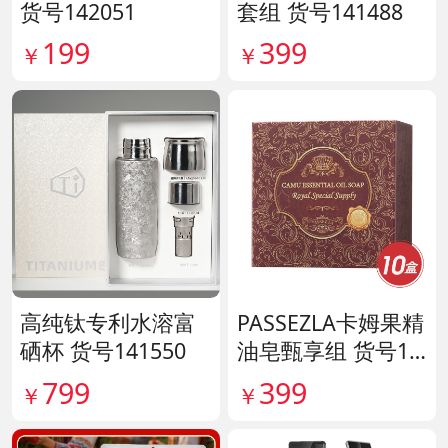
货号142051
套组 货号141488
199
399
￥
￥
高纯钛专利水溶富
PASSEZLA卡姆果精
硒杯 货号141550
油皂甄享组 货号14
0198
799
399
￥
￥