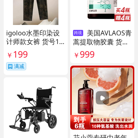
igoloo水墨印染设
美国AVLAOS青
跨境
计师款女裤 货号14
蒿提取物胶囊 货号
1653
140567
199
999
￥
￥
满减
花小蔻专研中老年