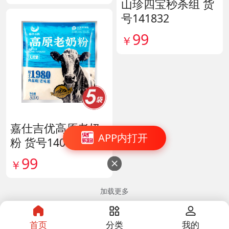
山珍四宝秒杀组 货
号141832
99
￥
嘉仕吉优高原老奶
APP内打开
粉 货号140813
99
￥

加载更多
首页
分类
我的