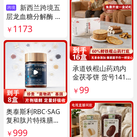
新西兰跨境五
跨境
层龙血糖分解酶 货
号138890
1173
￥
承道铁棍山药鸡内
金茯苓饼 货号1417
35
99
￥
奥泰斯利RBC·SAG
复和肽片特殊膳食
滋补组 货号14190
999
￥