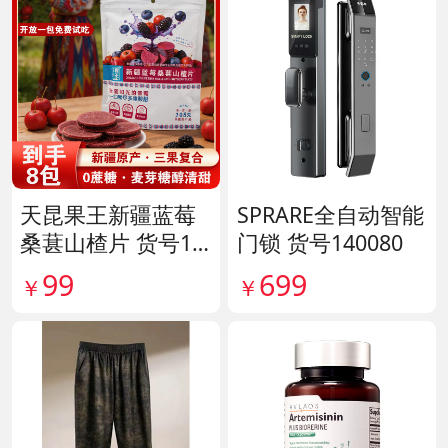
天昆果王新疆蓝莓
SPRARE全自动智能
桑葚山楂片 货号14
门锁 货号140080
1817
99
699
￥
￥