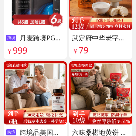
丹麦跨境PG结节消复合片 货号138605
武定府中华老字号酱香八宝菜超值组 货号142007
跨境
79
999
￥
￥
跨境品美国拜滋牛黄安神宝 货号141775
六味桑椹地黄饼 货号142090
跨境