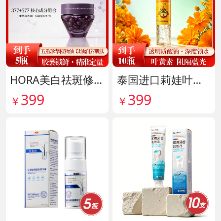
HORA美白祛斑修护精华油 货号141999
泰国进口莉娃叶黄素精华护眼液 货号142036
399
399
￥
￥