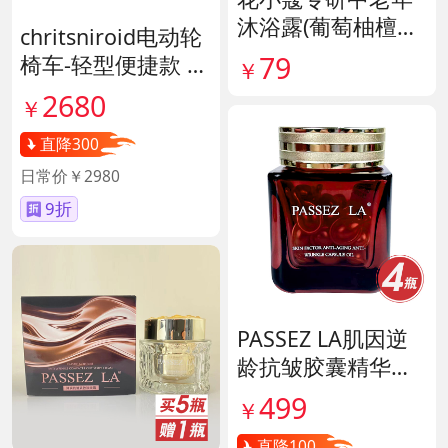
沐浴露(葡萄柚檀香
chritsniroid电动轮
香氛) 货号141896
79
椅车-轻型便捷款 货
￥
号140671
2680
￥
直降300
日常价￥2980
9折
PASSEZ LA肌因逆
龄抗皱胶囊精华油
货号139887
499
￥
直降100