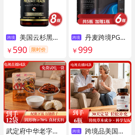
美国云杉黑金前列腺素胶囊 货号136211
丹麦跨境PG结节消复合片 货号138605
跨境
跨境
590
999
限时价
￥
￥
武定府中华老字号酱香八宝菜超值组 货号142007
跨境品美国拜滋牛黄安神宝 货号141775
跨境