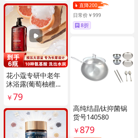
直降200
日常价￥999
8折
花小蔻专研中老年
沐浴露(葡萄柚檀香
香氛) 货号141896
79
￥
高纯结晶钛抑菌锅
货号140580
879
￥