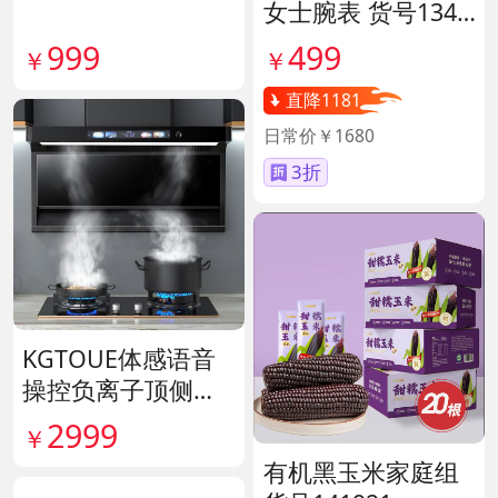
女士腕表 货号1341
45
999
499
￥
￥
直降1181
日常价￥1680
3折
KGTOUE体感语音
操控负离子顶侧大
吸力烟机 货号1398
2999
￥
28
有机黑玉米家庭组