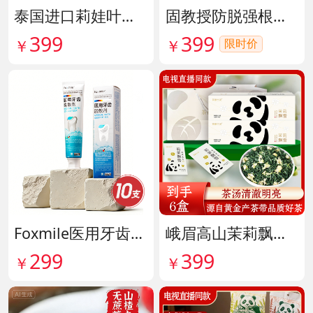
泰国进口莉娃叶黄素精华护眼液 货号142036
固教授防脱强根健发精华液 货号141187
399
399
限时价
￥
￥
Foxmile医用牙齿脱敏剂 货号141702
峨眉高山茉莉飘雪铂金熊猫礼盒限量版 货号141997
299
399
￥
￥