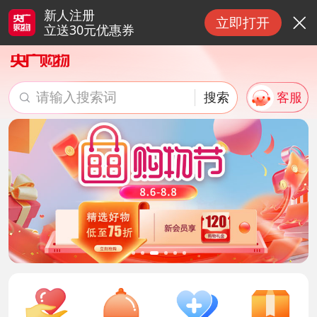
新人注册
立即打开

立送30元优惠券
请输入搜索词
搜索
客服

搜索