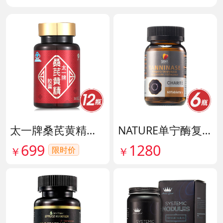
太一牌桑芪黄精胶囊 货号133159
NATURE单宁酶复合片 货号140546
699
1280
限时价
￥
￥