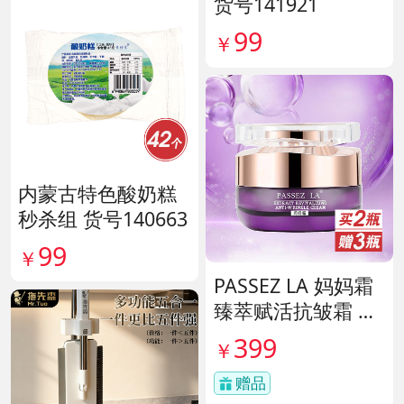
货号141921
99
￥
内蒙古特色酸奶糕
秒杀组 货号140663
99
￥
PASSEZ LA 妈妈霜
臻萃赋活抗皱霜 货
号137759
399
￥
赠品