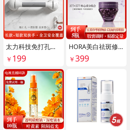
太力科技免打孔多功能安全扶手 货号142101
HORA美白祛斑修护精华油 货号141999
199
399
￥
￥