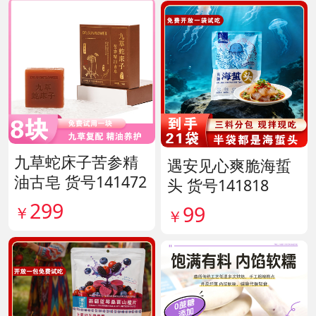
九草蛇床子苦参精
遇安见心爽脆海蜇
油古皂 货号141472
头 货号141818
299
99
￥
￥