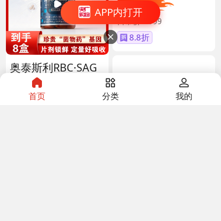
直降120
APP内打开
日常价￥999
8.8折

奥泰斯利RBC·SAG
复和肽片特殊膳食
滋补组 货号14190
首页
分类
我的
999
￥
美国AVLAOS青
跨境
蒿提取物胶囊 货号
140567
999
￥