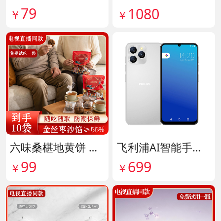
79
1080
￥
￥
六味桑椹地黄饼 货号142090
飞利浦AI智能手机 货号141882
99
699
￥
￥