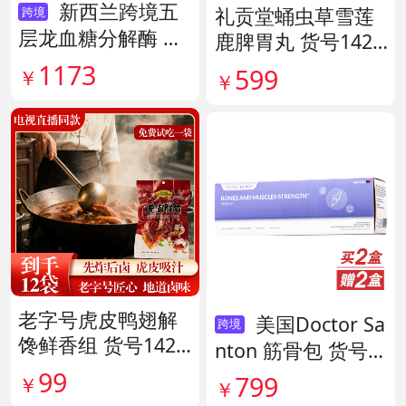
新西兰跨境五
礼贡堂蛹虫草雪莲
跨境
层龙血糖分解酶 货
鹿脾胃丸 货号1420
号138890
09
1173
599
￥
￥
老字号虎皮鸭翅解
美国Doctor Sa
跨境
馋鲜香组 货号1420
nton 筋骨包 货号1
38
40417
99
799
￥
￥