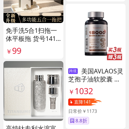
免手洗5合1扫拖一
体平板拖 货号1415
80
99
￥
美国AVLAOS灵
跨境
芝孢子油软胶囊 货
号139605
1032
￥
直降141
日常价￥1173
8.8折
高纯钛专利水溶富