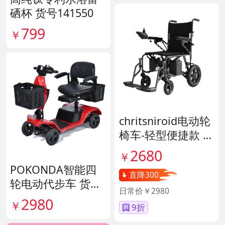
硒杯 货号141550
799
￥
chritsniroid电动轮
椅车-轻型便捷款 货
号140671
2680
￥
POKONDA智能四
直降300
轮电动代步车 货号
日常价￥2980
138856
2980
￥
9折