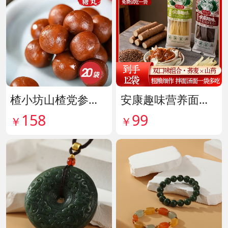
楂小坊山楂党参黄芪丸 货号142033
安康趣味营养面皮超值组 货号142087
158
99
￥
￥