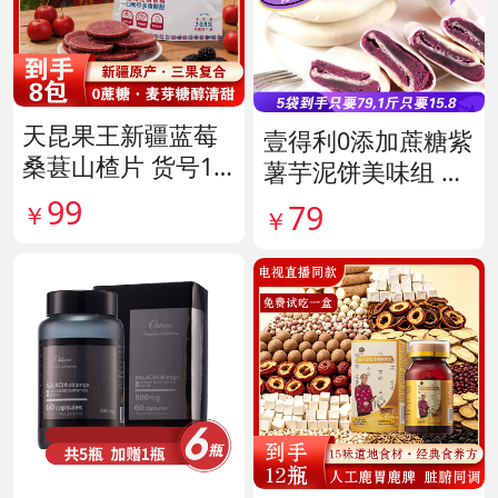
天昆果王新疆蓝莓
壹得利0添加蔗糖紫
桑葚山楂片 货号14
薯芋泥饼美味组 货
1817
号141287
99
79
￥
￥