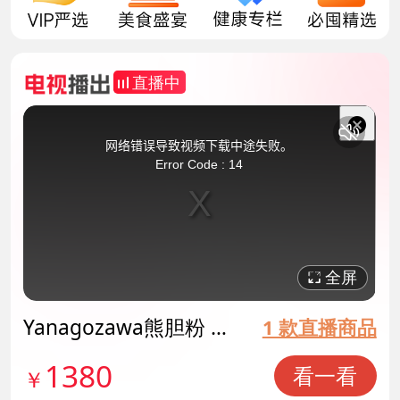
直播中
This
is
a
关
modal
网络错误导致视频下载中途失败。
window.
闭
Error Code : 14
弹
窗
全屏
Yanagozawa熊胆粉 货
1 款直播商品
号141615
1380
看一看
￥