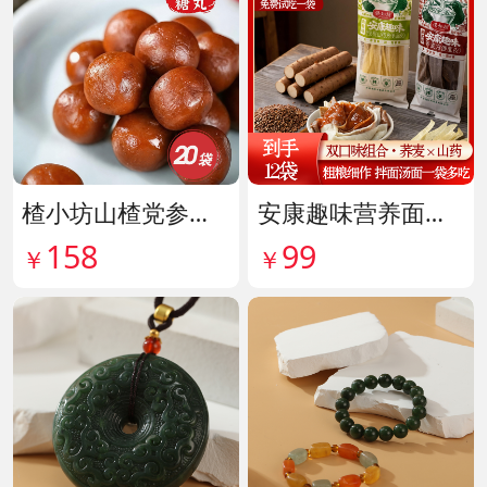
楂小坊山楂党参黄芪丸 货号142033
安康趣味营养面皮超值组 货号142087
158
99
￥
￥