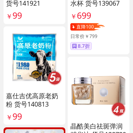
货号141921
水杯 货号139067
99
699
￥
￥
直降100
日常价￥799
8.7折
嘉仕吉优高原老奶
粉 货号140813
99
￥
晶酷美白祛斑弹润