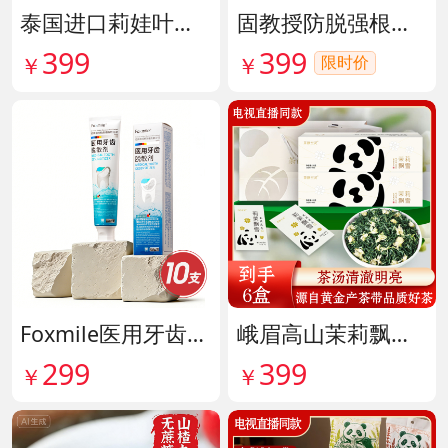
泰国进口莉娃叶黄素精华护眼液 货号142036
固教授防脱强根健发精华液 货号141187
399
399
限时价
￥
￥
Foxmile医用牙齿脱敏剂 货号141702
峨眉高山茉莉飘雪铂金熊猫礼盒限量版 货号141997
299
399
￥
￥