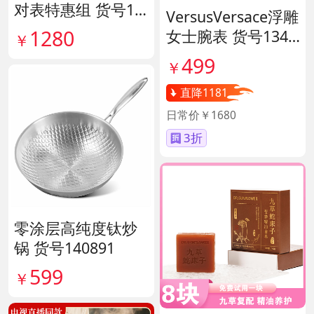
对表特惠组 货号13
VersusVersace浮雕
9796
1280
女士腕表 货号1341
￥
45
499
￥
直降1181
日常价￥1680
3折
零涂层高纯度钛炒
锅 货号140891
599
￥