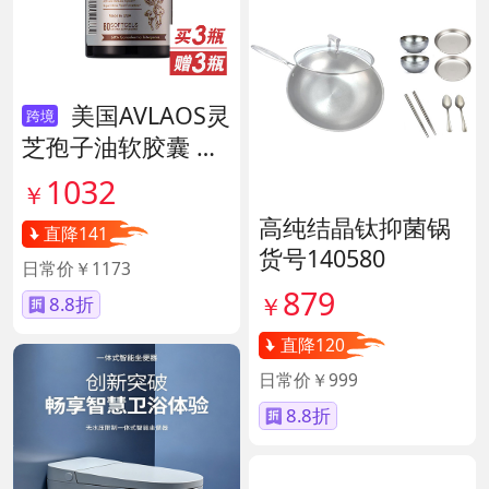
美国AVLAOS灵
跨境
芝孢子油软胶囊 货
号139605
1032
￥
高纯结晶钛抑菌锅
直降141
货号140580
日常价￥1173
879
￥
8.8折
直降120
日常价￥999
8.8折