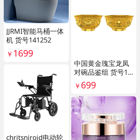
JJRMI智能马桶一体
机 货号141252
1699
￥
中国黄金瑰宝龙凤
对碗品鉴组 货号14
0563
699
￥
chritsniroid电动轮