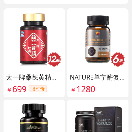
太一牌桑芪黄精胶囊 货号133159
NATURE单宁酶复合片 货号140546
699
1280
限时价
￥
￥