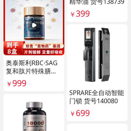
精华油 货号138739
399
￥
奥泰斯利RBC·SAG
复和肽片特殊膳食
滋补组 货号14190
999
￥
SPRARE全自动智能
门锁 货号140080
699
￥