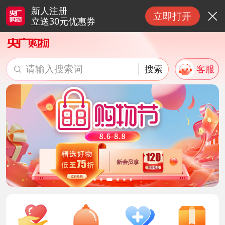
新人注册
立即打开

立送30元优惠券
请输入搜索词
搜索
客服

搜索