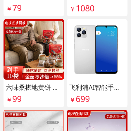
79
1080
￥
￥
六味桑椹地黄饼 货号142090
飞利浦AI智能手机 货号141882
99
699
￥
￥