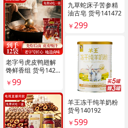
九草蛇床子苦参精
油古皂 货号141472
299
￥
老字号虎皮鸭翅解
馋鲜香组 货号1420
38
99
￥
羊王冻干纯羊奶粉
货号140192
599
￥