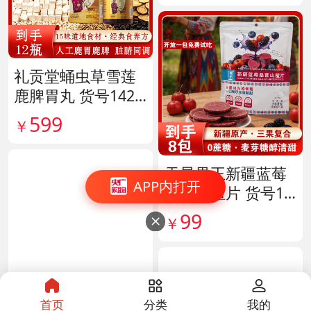
礼贡堂蛹虫草雪莲
鹿脾胃丸 货号1420
09
599
￥
天昆果王新疆蓝莓
APP内打开
桑葚山楂片 货号14
1817
99
￥

首页
分类
我的