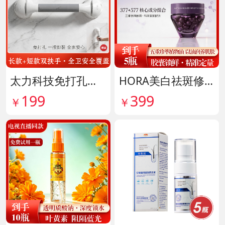
太力科技免打孔多功能安全扶手 货号142101
HORA美白祛斑修护精华油 货号141999
199
399
￥
￥