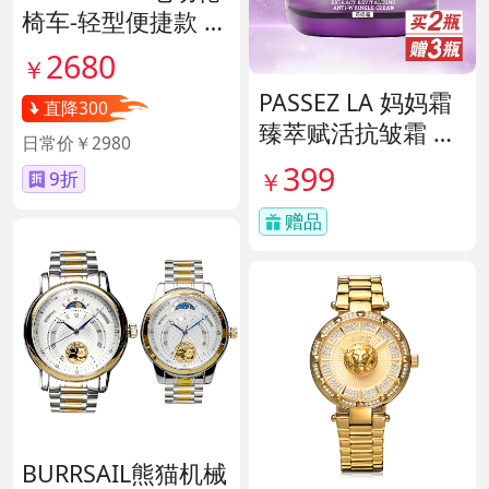
椅车-轻型便捷款 货
号140671
2680
￥
PASSEZ LA 妈妈霜
直降300
臻萃赋活抗皱霜 货
日常价￥2980
号137759
399
￥
9折
赠品
BURRSAIL熊猫机械