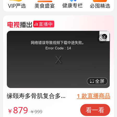
直播中
This
is
a
关
modal
网络错误导致视频下载中途失败。
window.
闭
Error Code : 14
弹
窗
全屏
缘颐寿多骨肌复合多肽
1 款直播商品
特殊膳食滋补组 货号14
879
看一看
￥
￥999
1540