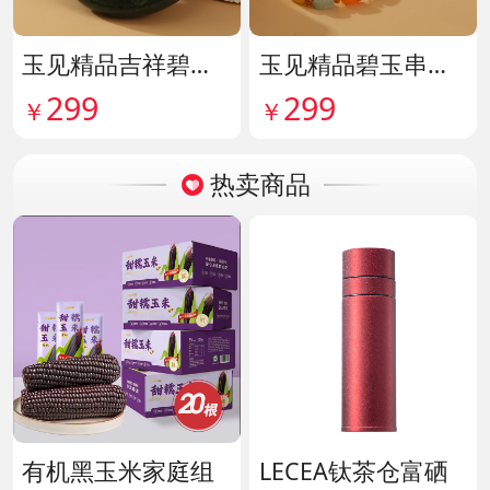
玉见精品吉祥碧玉吊牌 货号142114
玉见精品碧玉串珠手串 货号142115
299
299
￥
￥
热卖商品
有机黑玉米家庭组
LECEA钛茶仓富硒