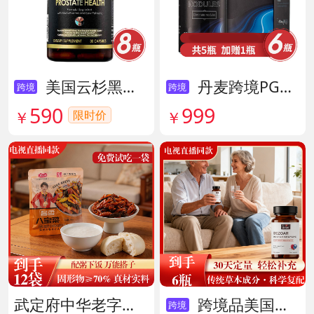
美国云杉黑金前列腺素胶囊 货号136211
丹麦跨境PG结节消复合片 货号138605
跨境
跨境
590
999
限时价
￥
￥
武定府中华老字号酱香八宝菜超值组 货号142007
跨境品美国拜滋牛黄安神宝 货号141775
跨境