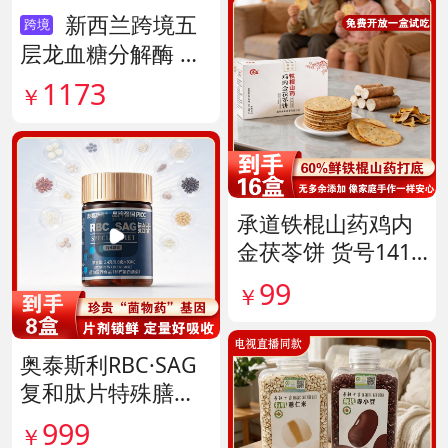
新西兰跨境五
跨境
层龙血糖分解酶 货
号138890
1173
￥
承道铁棍山药鸡内
金茯苓饼 货号1417
35
99
￥
奥泰斯利RBC·SAG
复和肽片特殊膳食
滋补组 货号14190
999
￥