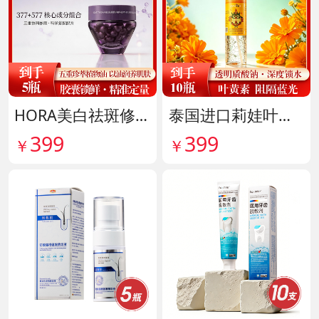
HORA美白祛斑修护精华油 货号141999
泰国进口莉娃叶黄素精华护眼液 货号142036
399
399
￥
￥