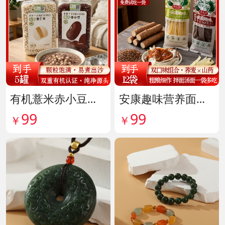
有机薏米赤小豆爆杀组 货号142099
安康趣味营养面皮超值组 货号142087
99
99
￥
￥