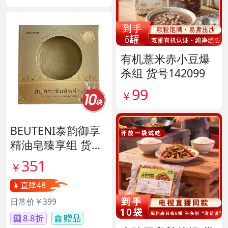
有机薏米赤小豆爆
杀组 货号142099
99
￥
BEUTENI泰韵御享
精油皂臻享组 货号
140122
351
￥
直降48
日常价￥399
8.8折
赠品