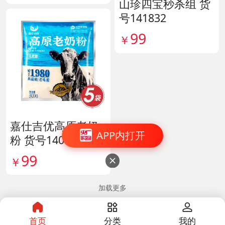
山珍四宝秒杀组 货
号141832
99
￥
嘉仕吉优高原老奶
APP内打开
粉 货号140813
99
￥

加载更多
首页
分类
我的