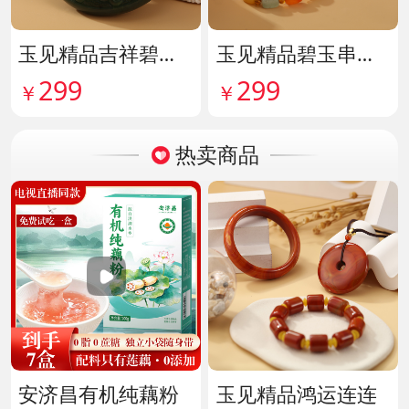
玉见精品吉祥碧玉吊牌 货号142114
玉见精品碧玉串珠手串 货号142115
299
299
￥
￥
热卖商品
安济昌有机纯藕粉
玉见精品鸿运连连