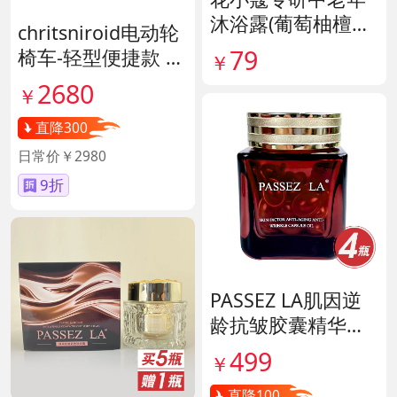
沐浴露(葡萄柚檀香
chritsniroid电动轮
香氛) 货号141896
79
椅车-轻型便捷款 货
￥
号140671
2680
￥
直降300
日常价￥2980
9折
PASSEZ LA肌因逆
龄抗皱胶囊精华油
货号139887
499
￥
直降100