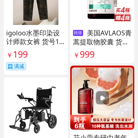
igoloo水墨印染设
美国AVLAOS青
跨境
计师款女裤 货号14
蒿提取物胶囊 货号
1653
140567
199
999
￥
￥
满减
花小蔻专研中老年