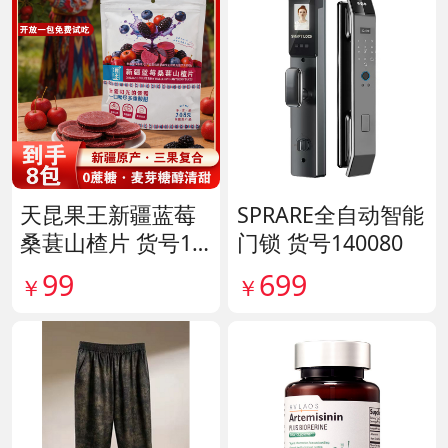
天昆果王新疆蓝莓
SPRARE全自动智能
桑葚山楂片 货号14
门锁 货号140080
1817
99
699
￥
￥