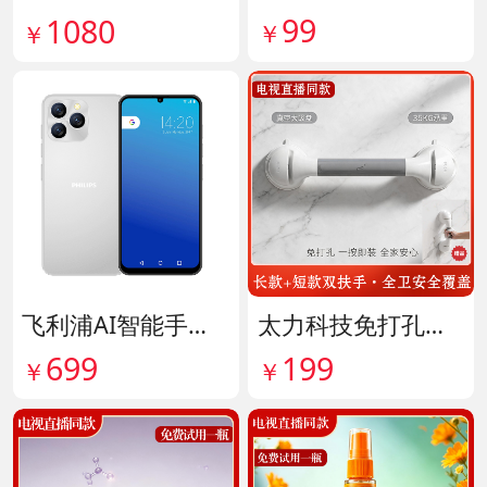
99
1080
￥
￥
飞利浦AI智能手机 货号141882
太力科技免打孔多功能安全扶手 货号142101
699
199
￥
￥