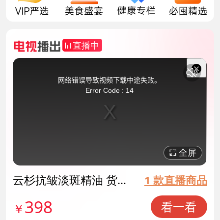
直播中
This
is
a
关
modal
网络错误导致视频下载中途失败。
window.
闭
Error Code : 14
弹
窗
全屏
云杉抗皱淡斑精油 货号
1 款直播商品
142100
398
看一看
￥