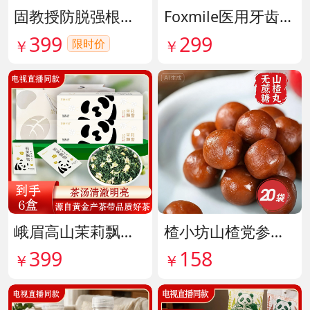
固教授防脱强根健发精华液 货号141187
Foxmile医用牙齿脱敏剂 货号141702
399
299
限时价
￥
￥
峨眉高山茉莉飘雪铂金熊猫礼盒限量版 货号141997
楂小坊山楂党参黄芪丸 货号142033
399
158
￥
￥