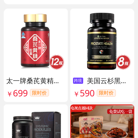
太一牌桑芪黄精胶囊 货号133159
美国云杉黑金前列腺素胶囊 货号136211
跨境
699
590
限时价
￥
限时价
￥