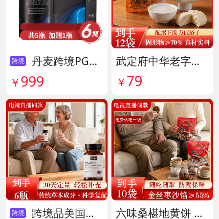
丹麦跨境PG结节消复合片 货号138605
武定府中华老字号酱香八宝菜超值组 货号142007
跨境
79
999
￥
￥
跨境品美国拜滋牛黄安神宝 货号141775
六味桑椹地黄饼 货号142090
跨境