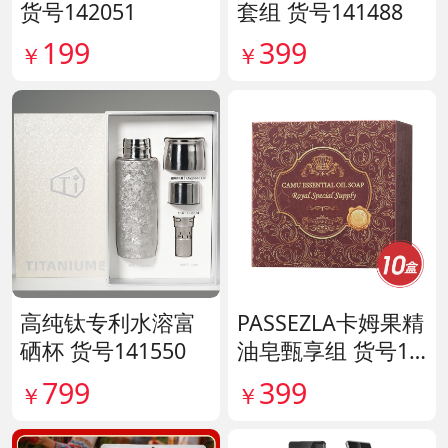
货号142051
套组 货号141488
199
399
￥
￥
高纯钛专利水溶富
PASSEZLA卡姆果精
硒杯 货号141550
油皂甄享组 货号14
0198
799
399
￥
￥