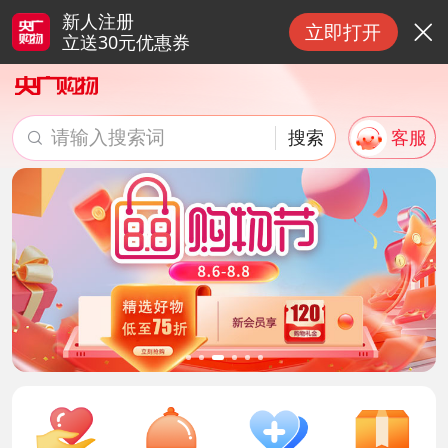
新人注册
立即打开

立送30元优惠券
请输入搜索词
搜索
客服

搜索