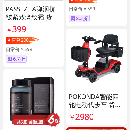
PASSEZ LA弹润抗
日常价￥599
皱紧致淡纹霜 货号
8.3折
137089
399
￥
直降200
日常价￥599
6.7折
POKONDA智能四
轮电动代步车 货号
138856
2980
￥