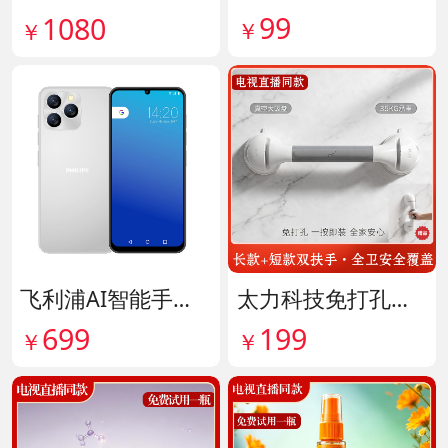
99
1080
￥
￥
飞利浦AI智能手机 货号141882
太力科技免打孔多功能安全扶手 货号142101
699
199
￥
￥