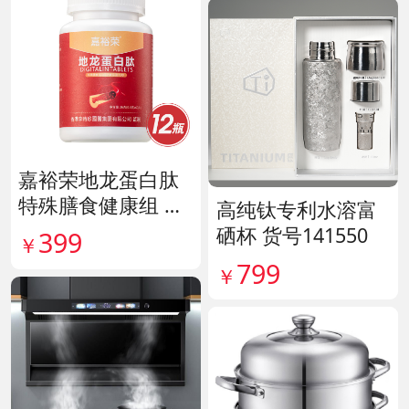
嘉裕荣地龙蛋白肽
特殊膳食健康组 货
高纯钛专利水溶富
号141244
硒杯 货号141550
399
￥
799
￥