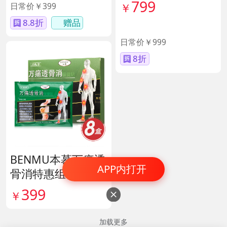
40417
799
日常价￥399
￥
8.8折
赠品
直降200
日常价￥999
8折
BENMU本慕万痛透
APP内打开
骨消特惠组 货号13
5254
399
￥

加载更多