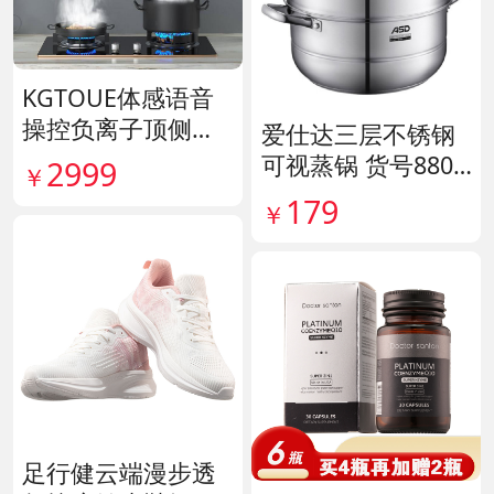
KGTOUE体感语音
操控负离子顶侧大
爱仕达三层不锈钢
吸力烟机 货号1398
可视蒸锅 货号8807
2999
￥
28
11
179
￥
足行健云端漫步透