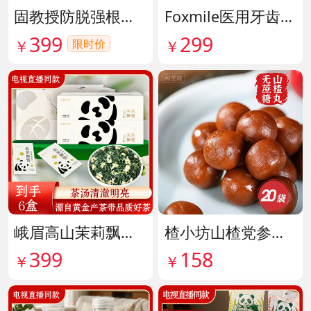
固教授防脱强根健发精华液 货号141187
Foxmile医用牙齿脱敏剂 货号141702
399
299
限时价
￥
￥
峨眉高山茉莉飘雪铂金熊猫礼盒限量版 货号141997
楂小坊山楂党参黄芪丸 货号142033
399
158
￥
￥