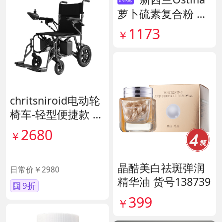
萝卜硫素复合粉 货
号141959
1173
￥
chritsniroid电动轮
椅车-轻型便捷款 货
号140671
2680
￥
直降300
晶酷美白祛斑弹润
日常价￥2980
精华油 货号138739
9折
399
￥