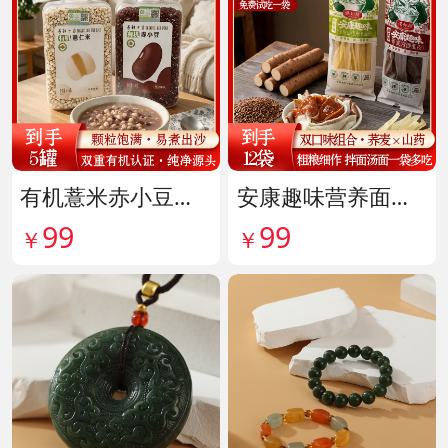
有机薏米赤小豆爆杀组 货号142099
安康趣味营养面皮超值组 货号142087
99
99
￥
￥