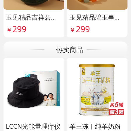
玉见精品吉祥碧玉吊牌 货号142114
玉见精品碧玉串珠手串 货号142115
299
299
￥
￥
热卖商品
LCCN光能量理疗仪
羊王冻干纯羊奶粉