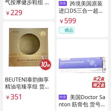
气按摩健步鞋组 货
跨境美国原装
跨境
号140444
进口DS三合一超级
229
￥
酶 货号138497
599
￥
赠品
BEUTENI泰韵御享
精油皂臻享组 货号
140122
351
美国Doctor Sa
￥
跨境
nton 筋骨包 货号1
直降48