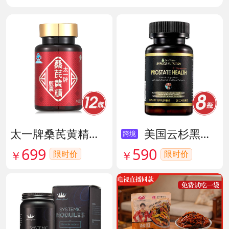
太一牌桑芪黄精胶囊 货号133159
美国云杉黑金前列腺素胶囊 货号136211
跨境
699
590
限时价
￥
限时价
￥