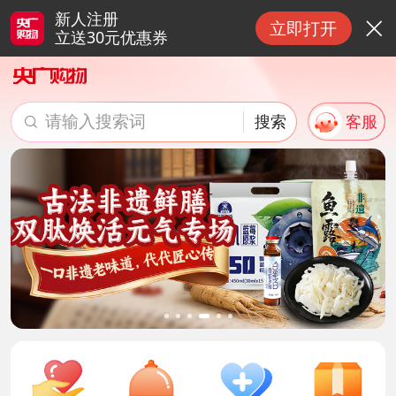
新人注册
立即打开

立送30元优惠券
请输入搜索词
搜索
客服

搜索