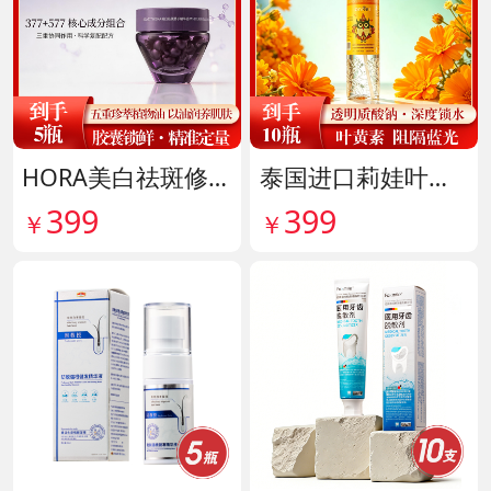
HORA美白祛斑修护精华油 货号141999
泰国进口莉娃叶黄素精华护眼液 货号142036
399
399
￥
￥