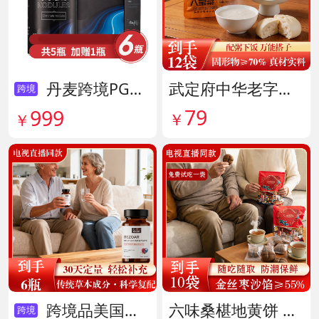
丹麦跨境PG结节消复合片 货号138605
武定府中华老字号酱香八宝菜超值组 货号142007
跨境
79
999
￥
￥
跨境品美国拜滋牛黄安神宝 货号141775
六味桑椹地黄饼 货号142090
跨境