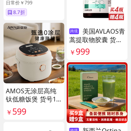
日常价￥799
8.7折
美国AVLAOS青
跨境
蒿提取物胶囊 货号
140567
999
￥
AMOS无涂层高纯
钛低糖饭煲 货号14
1641
599
￥
新西兰Ostina
跨境