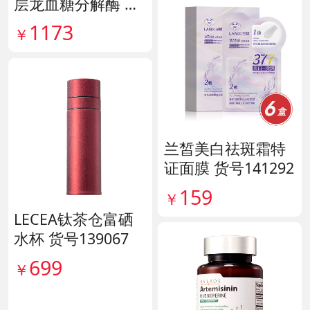
层龙血糖分解酶 货
号138890
1173
￥
兰皙美白祛斑霜特
证面膜 货号141292
159
￥
LECEA钛茶仓富硒
水杯 货号139067
699
￥
直降100