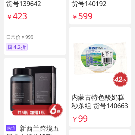
货号139642
货号140192
423
599
￥
￥
直降576
日常价￥999
4.2折
内蒙古特色酸奶糕
秒杀组 货号140663
99
￥
新西兰跨境五
跨境