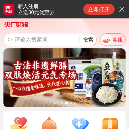
新人注册
立即打开

立送30元优惠券
请输入搜索词
搜索
客服

搜索