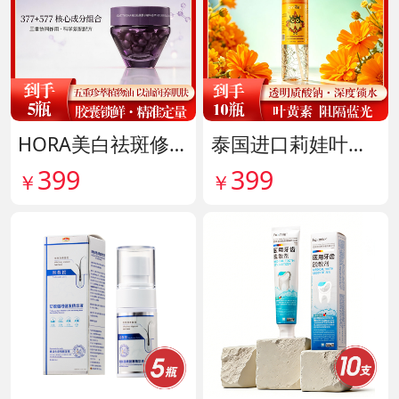
HORA美白祛斑修护精华油 货号141999
泰国进口莉娃叶黄素精华护眼液 货号142036
399
399
￥
￥