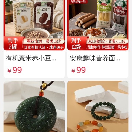
有机薏米赤小豆爆杀组 货号142099
安康趣味营养面皮超值组 货号142087
99
99
￥
￥