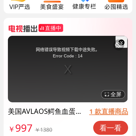
直播中
This
is
a
关
modal
网络错误导致视频下载中途失败。
window.
闭
Error Code : 14
弹
窗
全屏
美国AVLAOS鳄鱼血蛋
1 款直播商品
白肽胶囊 货号140364
997
看一看
￥
￥1380