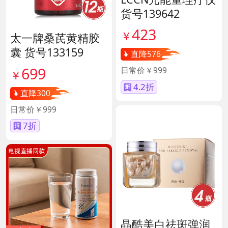
货号139642
423
￥
太一牌桑芪黄精胶
囊 货号133159
直降576
699
日常价￥999
￥
4.2折
直降300
日常价￥999
7折
晶酷美白祛斑弹润