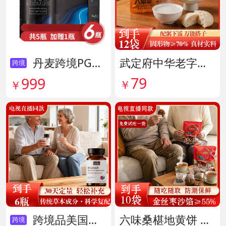
丹麦跨境PG结节消复合片 货号138605
武定府中华老字号酱香八宝菜超值组 货号142007
跨境
79
999
￥
￥
跨境品美国拜滋牛黄安神宝 货号141775
六味桑椹地黄饼 货号142090
跨境