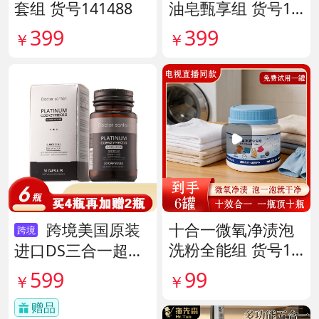
套组 货号141488
油皂甄享组 货号14
0198
399
399
￥
￥
跨境美国原装
十合一微氧净渍泡
跨境
洗粉全能组 货号14
进口DS三合一超级
1926
酶 货号138497
599
99
￥
￥
赠品