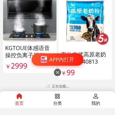
KGTOUE体感语音
嘉仕吉优高原老奶
操控负离子顶侧大
APP内打开
粉 货号140813
吸力烟机 货号1398
2999
￥
28
99
￥

首页
分类
我的