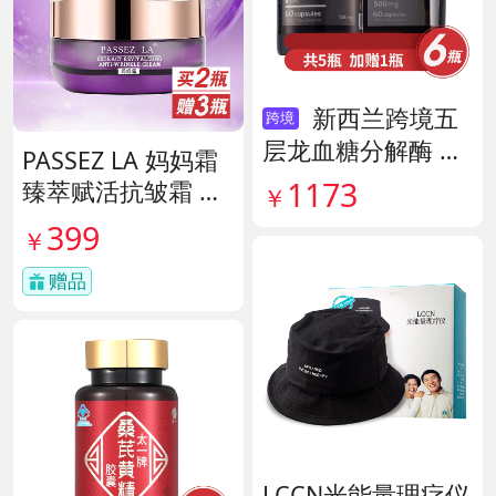
新西兰跨境五
跨境
层龙血糖分解酶 货
PASSEZ LA 妈妈霜
号138890
1173
臻萃赋活抗皱霜 货
￥
号137759
399
￥
赠品
LCCN光能量理疗仪