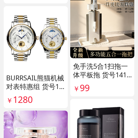
免手洗5合1扫拖一
体平板拖 货号1415
BURRSAIL熊猫机械
80
99
对表特惠组 货号13
￥
9796
1280
￥