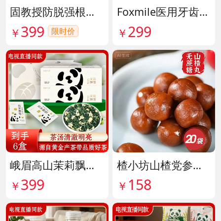
固教授防脱强根健发精华液 货号141187
Foxmile医用牙齿脱敏剂 货号141702
399
299
限时价
￥
￥
峨眉高山茉莉飘雪铂金熊猫礼盒限量版 货号141997
楂小坊山楂党参黄芪丸 货号142033
399
158
￥
￥