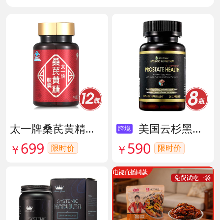
太一牌桑芪黄精胶囊 货号133159
美国云杉黑金前列腺素胶囊 货号136211
跨境
699
590
限时价
￥
限时价
￥