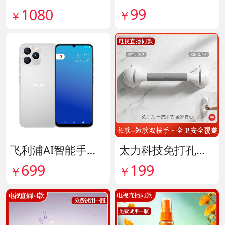
99
1080
￥
￥
飞利浦AI智能手机 货号141882
太力科技免打孔多功能安全扶手 货号142101
699
199
￥
￥