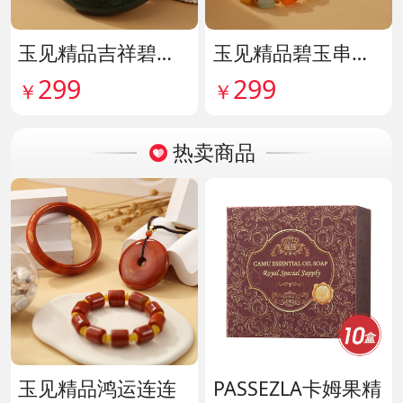
玉见精品吉祥碧玉吊牌 货号142114
玉见精品碧玉串珠手串 货号142115
299
299
￥
￥
热卖商品
玉见精品鸿运连连
PASSEZLA卡姆果精