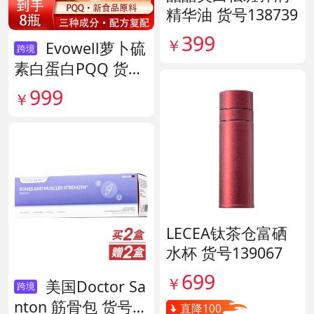
精华油 货号138739
399
￥
Evowell萝卜硫
跨境
素白蛋白PQQ 货号
142042
999
￥
LECEA钛茶仓富硒
水杯 货号139067
699
￥
美国Doctor Sa
跨境
nton 筋骨包 货号1
直降100