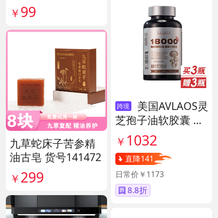
38
99
￥
美国AVLAOS灵
跨境
芝孢子油软胶囊 货
号139605
1032
￥
九草蛇床子苦参精
油古皂 货号141472
直降141
299
日常价￥1173
￥
8.8折