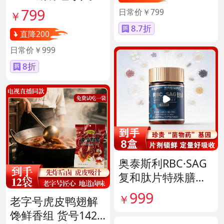
40417
799
日常价￥799
￥
8.7折
直降200
日常价￥999
8折
奥泰斯利RBC·SAG
复和肽片特殊膳食
滋补组 货号14190
999
￥
老字号虎皮鸭翅解
馋鲜香组 货号1420