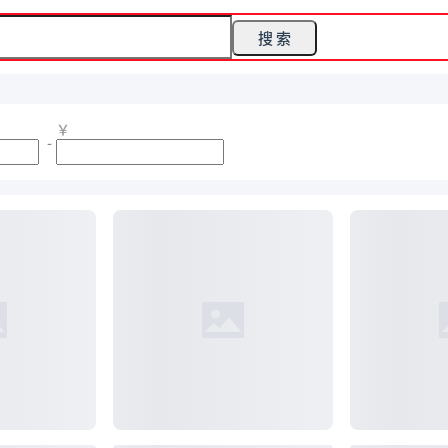
搜 索
￥
-