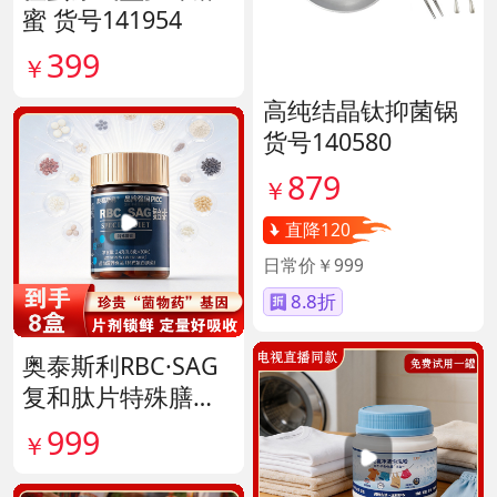
蜜 货号141954
399
￥
高纯结晶钛抑菌锅
货号140580
879
￥
直降120
日常价￥999
8.8折
奥泰斯利RBC·SAG
复和肽片特殊膳食
滋补组 货号14190
999
￥