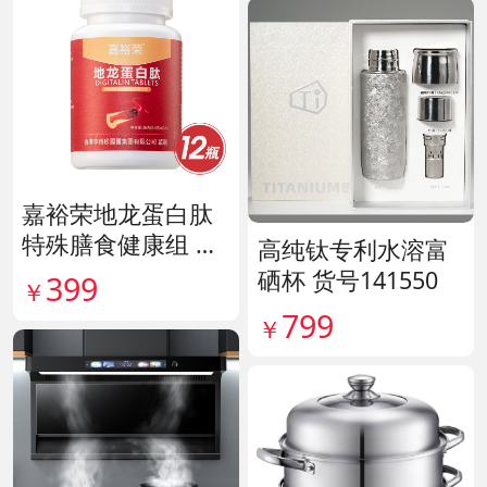
嘉裕荣地龙蛋白肽
特殊膳食健康组 货
高纯钛专利水溶富
号141244
硒杯 货号141550
399
￥
799
￥