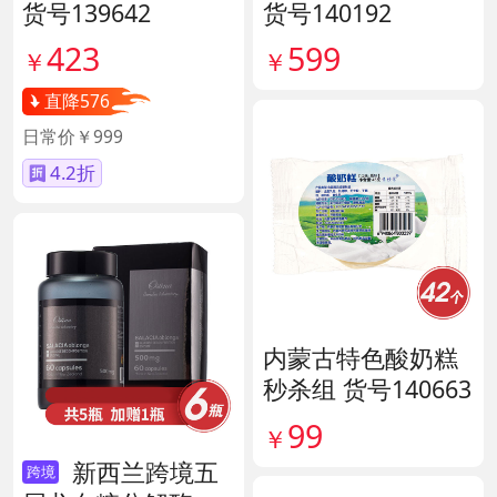
货号139642
货号140192
423
599
￥
￥
直降576
日常价￥999
4.2折
内蒙古特色酸奶糕
秒杀组 货号140663
99
￥
新西兰跨境五
跨境