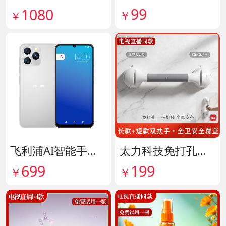
99
1080
￥
￥
飞利浦AI智能手机 货号141882
太力科技免打孔多功能安全扶手 货号142101
699
199
￥
￥