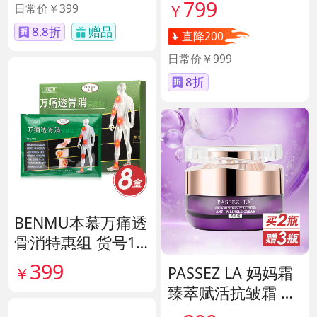
40417
799
日常价￥399
￥
8.8折
赠品
直降200
日常价￥999
8折
BENMU本慕万痛透
骨消特惠组 货号13
5254
399
PASSEZ LA 妈妈霜
￥
臻萃赋活抗皱霜 货
号137759