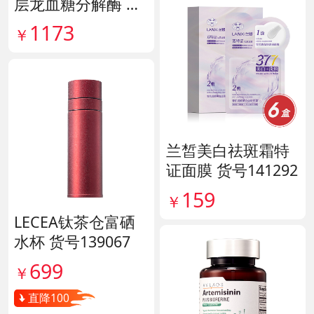
层龙血糖分解酶 货
号138890
1173
￥
兰皙美白祛斑霜特
证面膜 货号141292
159
￥
LECEA钛茶仓富硒
水杯 货号139067
699
￥
直降100