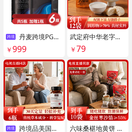
丹麦跨境PG结节消复合片 货号138605
武定府中华老字号酱香八宝菜超值组 货号142007
跨境
79
999
￥
￥
跨境品美国拜滋牛黄安神宝 货号141775
六味桑椹地黄饼 货号142090
跨境