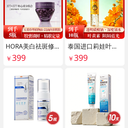
HORA美白祛斑修护精华油 货号141999
泰国进口莉娃叶黄素精华护眼液 货号142036
399
399
￥
￥