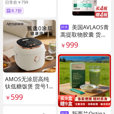
日常价￥799
8.7折
美国AVLAOS青
跨境
蒿提取物胶囊 货号
140567
999
￥
AMOS无涂层高纯
钛低糖饭煲 货号14
1641
599
￥
新西兰Ostina
跨境