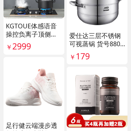
KGTOUE体感语音
操控负离子顶侧大
爱仕达三层不锈钢
吸力烟机 货号1398
可视蒸锅 货号8807
2999
￥
28
11
179
￥
足行健云端漫步透