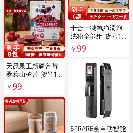
十合一微氧净渍泡
洗粉全能组 货号14
1926
99
￥
天昆果王新疆蓝莓
桑葚山楂片 货号14
1817
99
￥
SPRARE全自动智能