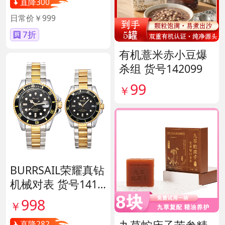
直降300
日常价￥999
7折
有机薏米赤小豆爆
杀组 货号142099
99
￥
BURRSAIL荣耀真钻
机械对表 货号1412
65
998
￥
直降282