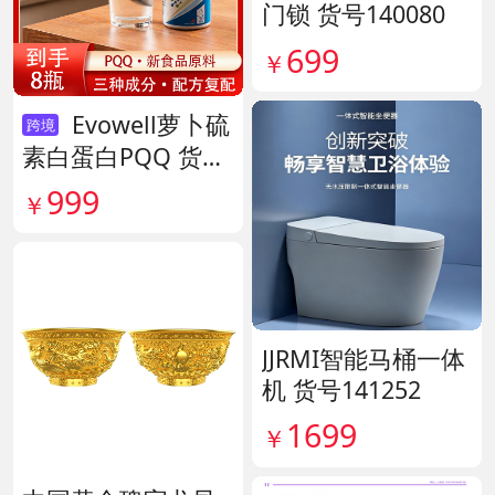
门锁 货号140080
699
￥
Evowell萝卜硫
跨境
素白蛋白PQQ 货号
142042
999
￥
JJRMI智能马桶一体
机 货号141252
1699
￥