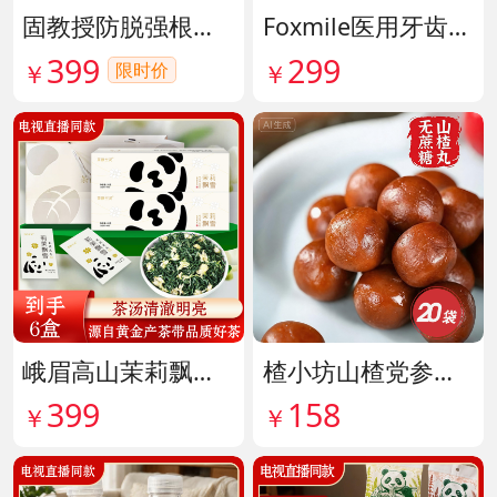
固教授防脱强根健发精华液 货号141187
Foxmile医用牙齿脱敏剂 货号141702
399
299
限时价
￥
￥
峨眉高山茉莉飘雪铂金熊猫礼盒限量版 货号141997
楂小坊山楂党参黄芪丸 货号142033
399
158
￥
￥