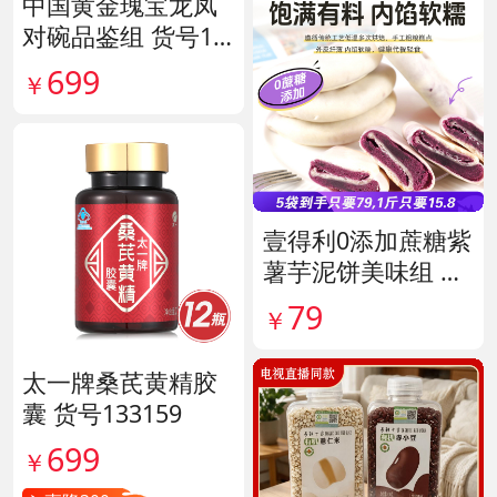
中国黄金瑰宝龙凤
对碗品鉴组 货号14
0563
699
￥
壹得利0添加蔗糖紫
薯芋泥饼美味组 货
号141287
79
￥
太一牌桑芪黄精胶
囊 货号133159
699
￥