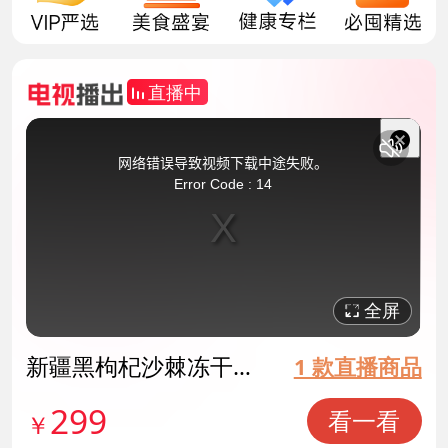
直播中
This
is
a
关
modal
网络错误导致视频下载中途失败。
window.
闭
Error Code : 14
弹
窗
全屏
新疆黑枸杞沙棘冻干粉
1 款直播商品
货号141667
299
看一看
￥