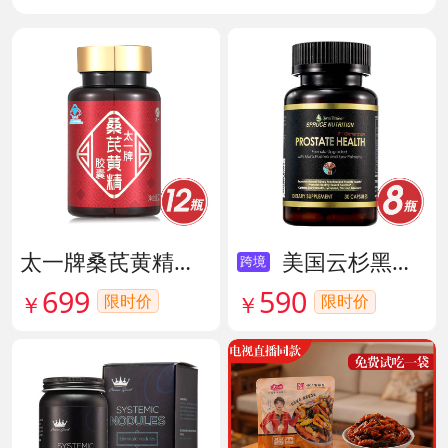
太一牌桑芪黄精胶囊 货号133159
美国云杉黑金前列腺素胶囊 货号136211
跨境
699
590
限时价
￥
限时价
￥