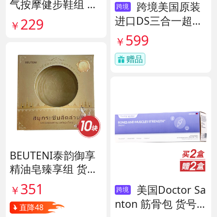
气按摩健步鞋组 货
跨境美国原装
跨境
号140444
进口DS三合一超级
229
￥
酶 货号138497
599
￥
赠品
BEUTENI泰韵御享
精油皂臻享组 货号
140122
351
美国Doctor Sa
￥
跨境
nton 筋骨包 货号1
直降48