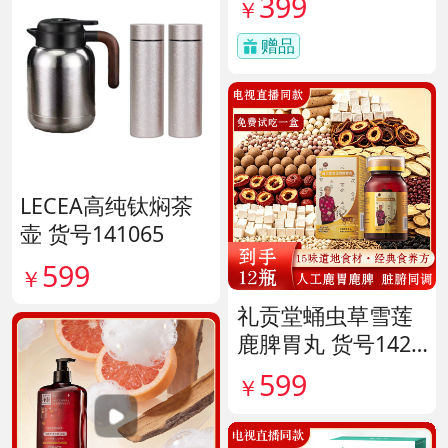
399
￥
赠品
LECEA高纯钛焖茶
壶 货号141065
599
￥
礼贡堂蛹虫草雪莲
鹿脾胃丸 货号1420
09
599
￥