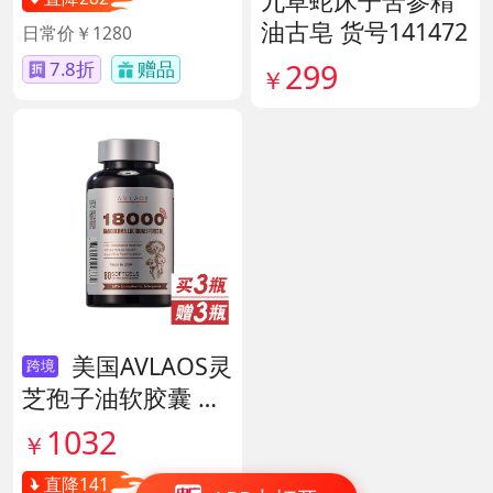
九草蛇床子苦参精
油古皂 货号141472
日常价￥1280
299
7.8折
赠品
￥
美国AVLAOS灵
跨境
芝孢子油软胶囊 货
号139605
1032
￥
直降141