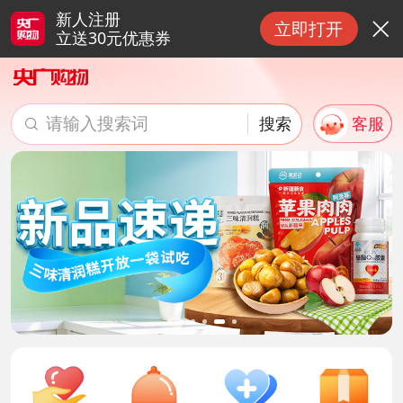
新人注册
立即打开

立送30元优惠券
请输入搜索词
搜索
客服

搜索