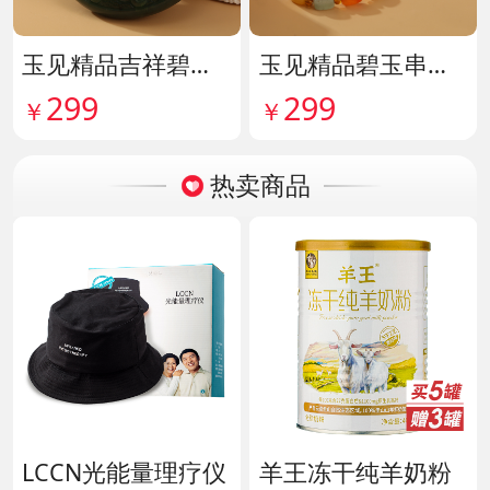
玉见精品吉祥碧玉吊牌 货号142114
玉见精品碧玉串珠手串 货号142115
299
299
￥
￥
热卖商品
LCCN光能量理疗仪
羊王冻干纯羊奶粉