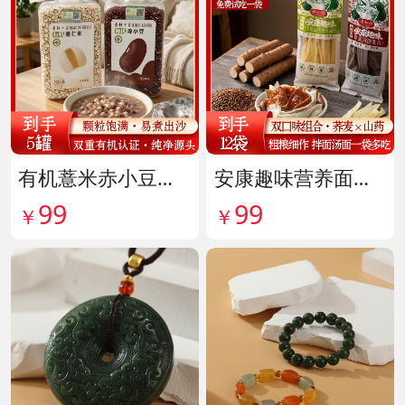
有机薏米赤小豆爆杀组 货号142099
安康趣味营养面皮超值组 货号142087
99
99
￥
￥