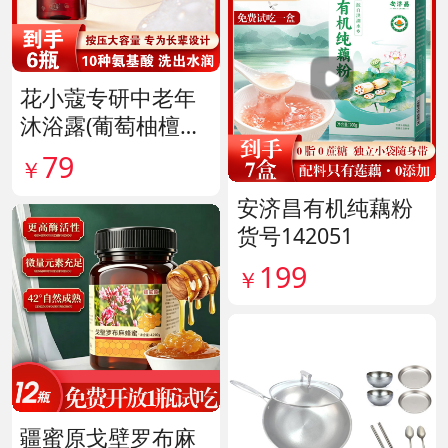
花小蔻专研中老年
沐浴露(葡萄柚檀香
香氛) 货号141896
79
￥
安济昌有机纯藕粉
货号142051
199
￥
疆蜜原戈壁罗布麻