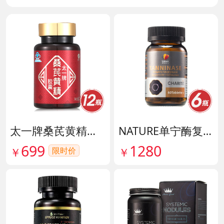
太一牌桑芪黄精胶囊 货号133159
NATURE单宁酶复合片 货号140546
699
1280
限时价
￥
￥