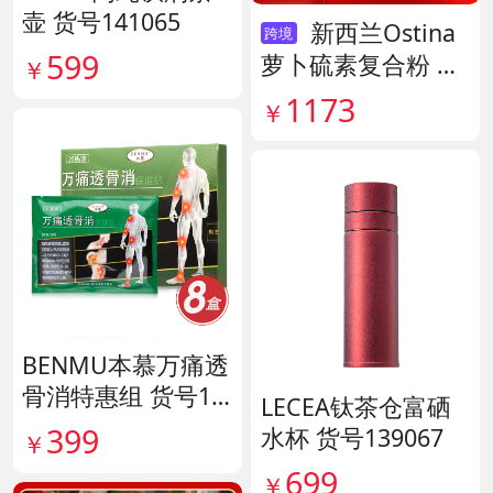
壶 货号141065
新西兰Ostina
跨境
599
萝卜硫素复合粉 货
￥
号141959
1173
￥
BENMU本慕万痛透
骨消特惠组 货号13
LECEA钛茶仓富硒
5254
399
水杯 货号139067
￥
699
￥