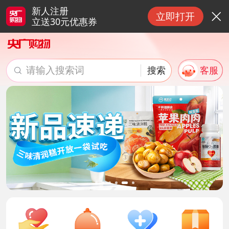
新人注册
立即打开

立送30元优惠券
请输入搜索词
搜索
客服

搜索