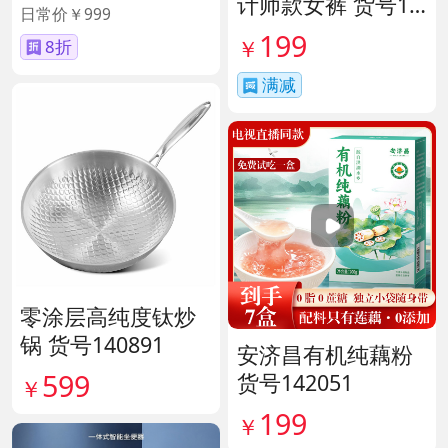
计师款女裤 货号14
日常价￥999
1653
199
￥
8折
满减
零涂层高纯度钛炒
锅 货号140891
安济昌有机纯藕粉
599
货号142051
￥
199
￥