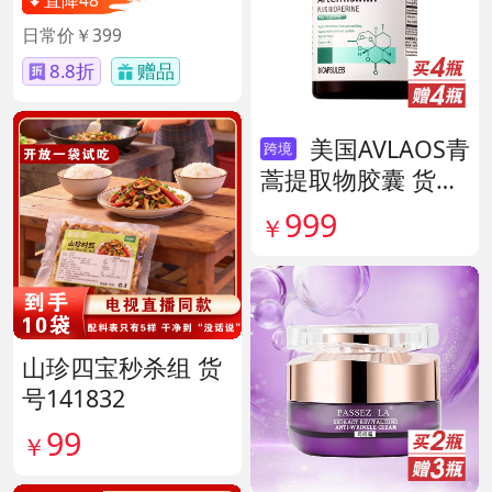
直降48
日常价￥399
8.8折
赠品
美国AVLAOS青
跨境
蒿提取物胶囊 货号
140567
999
￥
山珍四宝秒杀组 货
号141832
99
￥