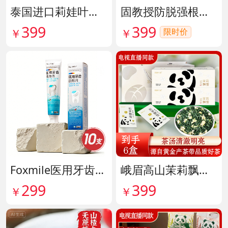
泰国进口莉娃叶黄素精华护眼液 货号142036
固教授防脱强根健发精华液 货号141187
399
399
限时价
￥
￥
Foxmile医用牙齿脱敏剂 货号141702
峨眉高山茉莉飘雪铂金熊猫礼盒限量版 货号141997
299
399
￥
￥