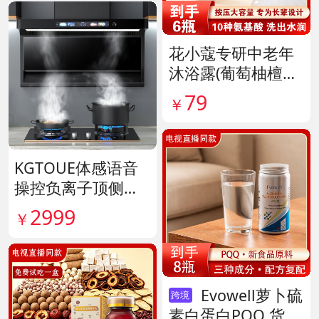
花小蔻专研中老年
沐浴露(葡萄柚檀香
香氛) 货号141896
79
￥
KGTOUE体感语音
操控负离子顶侧大
吸力烟机 货号1398
2999
￥
28
Evowell萝卜硫
跨境
素白蛋白PQQ 货号