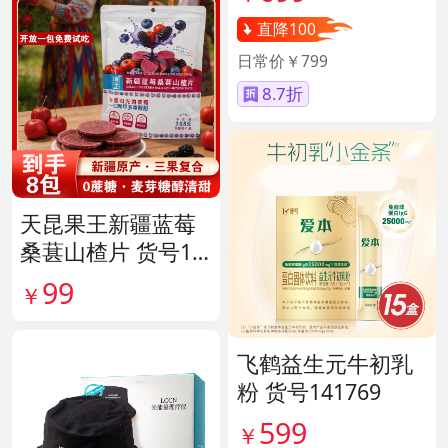
直降100
日常价￥799
8.7折
天昆果王新疆蓝莓
桑葚山楂片 货号14
1817
99
￥
飞鹤益生元牛初乳
粉 货号141769
599
￥