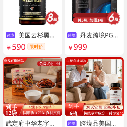
美国云杉黑金前列腺素胶囊 货号136211
丹麦跨境PG结节消复合片 货号138605
跨境
跨境
590
999
限时价
￥
￥
武定府中华老字号酱香八宝菜超值组 货号142007
跨境品美国拜滋牛黄安神宝 货号141775
跨境