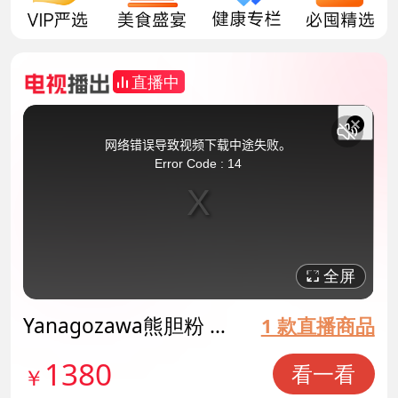
直播中
This
is
a
关
modal
网络错误导致视频下载中途失败。
window.
闭
Error Code : 14
弹
窗
全屏
Yanagozawa熊胆粉 货
1 款直播商品
号141615
1380
看一看
￥