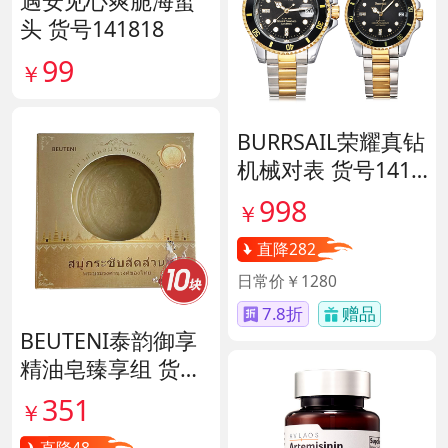
遇安见心爽脆海蜇
头 货号141818
99
￥
BURRSAIL荣耀真钻
机械对表 货号1412
65
998
￥
直降282
日常价￥1280
7.8折
赠品
BEUTENI泰韵御享
精油皂臻享组 货号
140122
351
￥