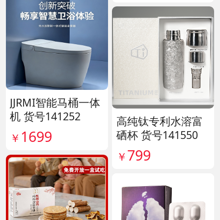
JJRMI智能马桶一体
机 货号141252
高纯钛专利水溶富
1699
硒杯 货号141550
￥
799
￥