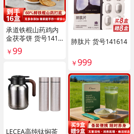
承道铁棍山药鸡内
金茯苓饼 货号1417
肺肽片 货号141614
35
99
￥
999
￥
LECEA高纯钛焖茶