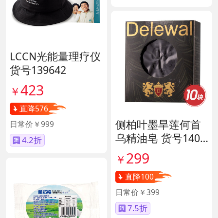
LCCN光能量理疗仪
货号139642
423
￥
直降576
侧柏叶墨旱莲何首
日常价￥999
乌精油皂 货号1400
4.2折
57
299
￥
直降100
日常价￥399
7.5折