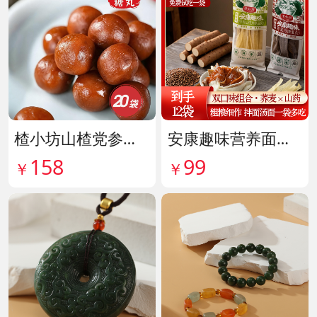
楂小坊山楂党参黄芪丸 货号142033
安康趣味营养面皮超值组 货号142087
158
99
￥
￥