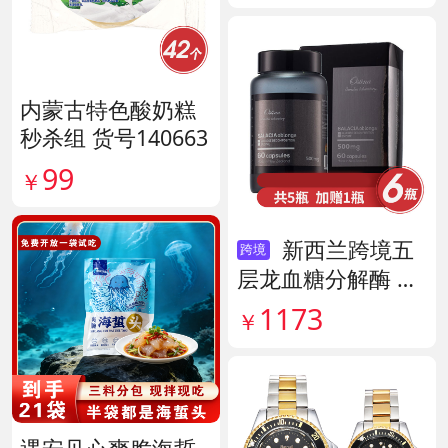
内蒙古特色酸奶糕
秒杀组 货号140663
99
￥
新西兰跨境五
跨境
层龙血糖分解酶 货
号138890
1173
￥