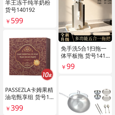
羊王冻干纯羊奶粉
货号140192
599
￥
免手洗5合1扫拖一
体平板拖 货号1415
80
99
￥
PASSEZLA卡姆果精
油皂甄享组 货号14
0198
399
￥