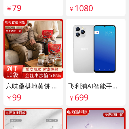
79
1080
￥
￥
六味桑椹地黄饼 货号142090
飞利浦AI智能手机 货号141882
99
699
￥
￥