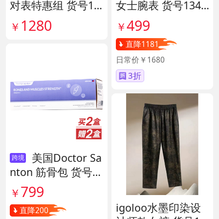
对表特惠组 货号13
女士腕表 货号1341
9796
45
1280
499
￥
￥
直降1181
日常价￥1680
3折
美国Doctor Sa
跨境
nton 筋骨包 货号1
40417
799
￥
igoloo水墨印染设
直降200