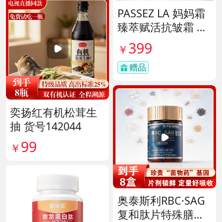
PASSEZ LA 妈妈霜
臻萃赋活抗皱霜 货
号137759
399
￥
赠品
奕扬红有机松茸生
抽 货号142044
99
￥
奥泰斯利RBC·SAG
复和肽片特殊膳食