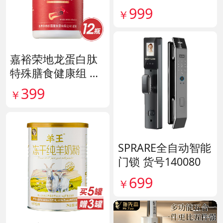
滋补组 货号14190
999
￥
嘉裕荣地龙蛋白肽
特殊膳食健康组 货
号141244
399
￥
SPRARE全自动智能
门锁 货号140080
699
￥