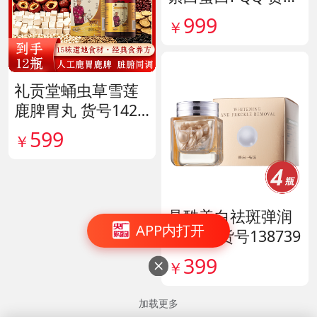
142042
999
￥
礼贡堂蛹虫草雪莲
鹿脾胃丸 货号1420
09
599
￥
晶酷美白祛斑弹润
APP内打开
精华油 货号138739
399
￥

加载更多