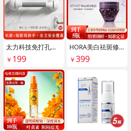
太力科技免打孔多功能安全扶手 货号142101
HORA美白祛斑修护精华油 货号141999
199
399
￥
￥