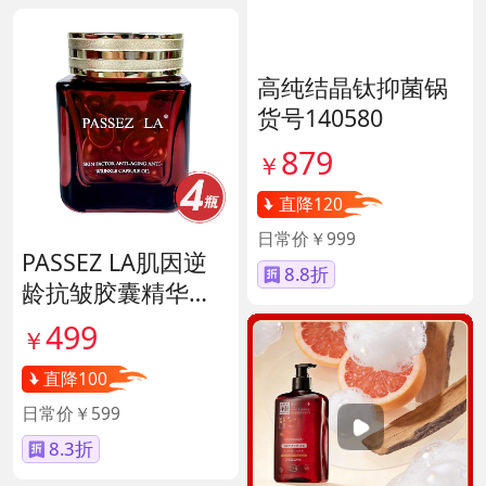
高纯结晶钛抑菌锅
货号140580
879
￥
直降120
日常价￥999
PASSEZ LA肌因逆
8.8折
龄抗皱胶囊精华油
货号139887
499
￥
直降100
日常价￥599
8.3折