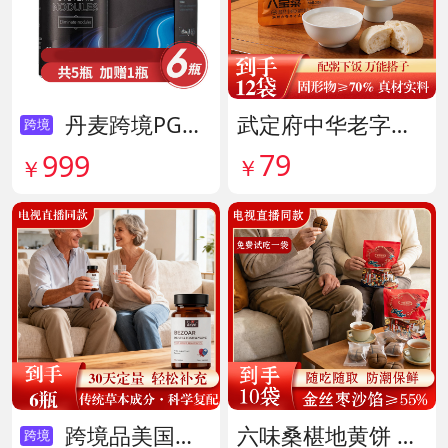
丹麦跨境PG结节消复合片 货号138605
武定府中华老字号酱香八宝菜超值组 货号142007
跨境
79
999
￥
￥
跨境品美国拜滋牛黄安神宝 货号141775
六味桑椹地黄饼 货号142090
跨境