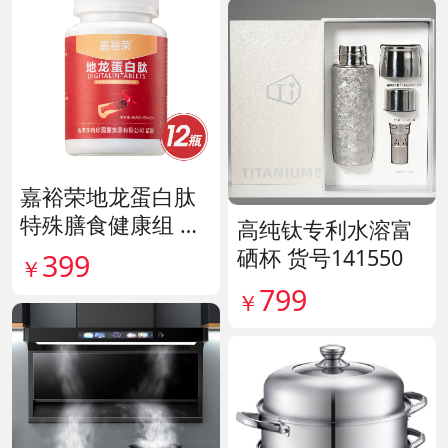
嘉裕荣地龙蛋白肽
特殊膳食健康组 货
高纯钛专利水溶富
号141244
硒杯 货号141550
399
￥
799
￥