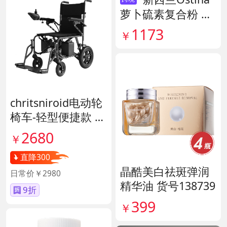
萝卜硫素复合粉 货
号141959
1173
￥
chritsniroid电动轮
椅车-轻型便捷款 货
号140671
2680
￥
直降300
晶酷美白祛斑弹润
日常价￥2980
精华油 货号138739
9折
399
￥