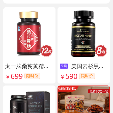
太一牌桑芪黄精胶囊 货号133159
美国云杉黑金前列腺素胶囊 货号136211
跨境
699
590
限时价
￥
限时价
￥