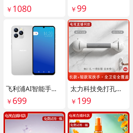
99
1080
￥
￥
飞利浦AI智能手机 货号141882
太力科技免打孔多功能安全扶手 货号142101
699
199
￥
￥