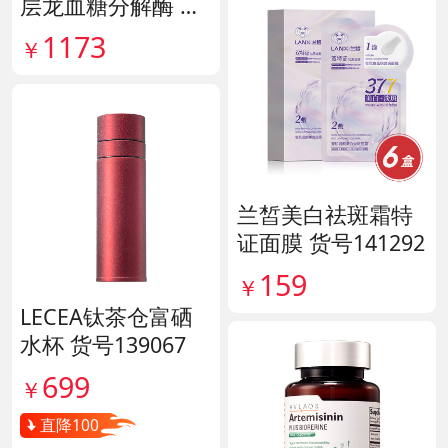
层龙血糖分解酶 货
号138890
1173
￥
兰皙美白祛斑霜特
证面膜 货号141292
159
￥
LECEA钛茶仓富硒
水杯 货号139067
699
￥
直降100