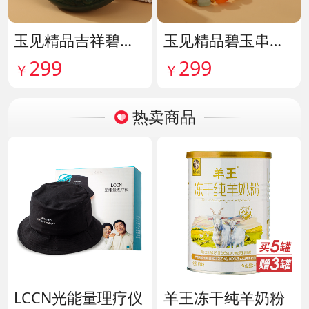
玉见精品吉祥碧玉吊牌 货号142114
玉见精品碧玉串珠手串 货号142115
299
299
￥
￥
热卖商品
LCCN光能量理疗仪
羊王冻干纯羊奶粉