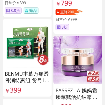
40417
799
日常价￥399
￥
8.8折
赠品
直降200
日常价￥999
8折
BENMU本慕万痛透
骨消特惠组 货号13
5254
399
PASSEZ LA 妈妈霜
￥
臻萃赋活抗皱霜 货
号137759