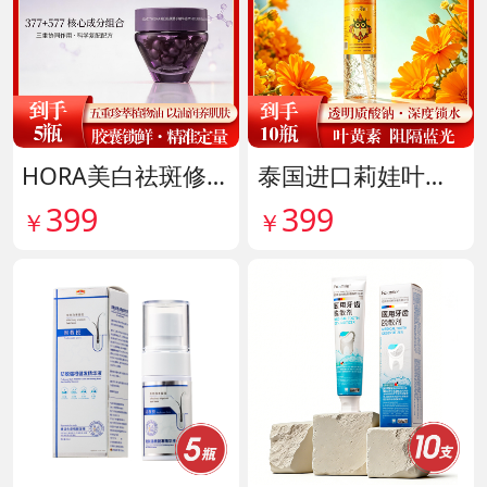
HORA美白祛斑修护精华油 货号141999
泰国进口莉娃叶黄素精华护眼液 货号142036
399
399
￥
￥