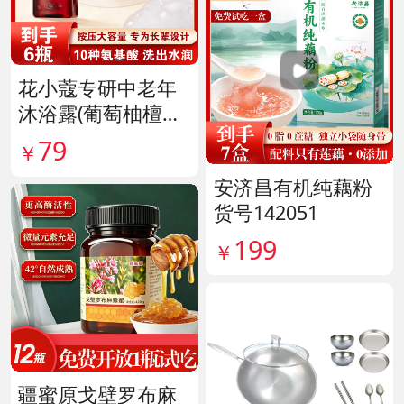
花小蔻专研中老年
沐浴露(葡萄柚檀香
香氛) 货号141896
79
￥
安济昌有机纯藕粉
货号142051
199
￥
疆蜜原戈壁罗布麻