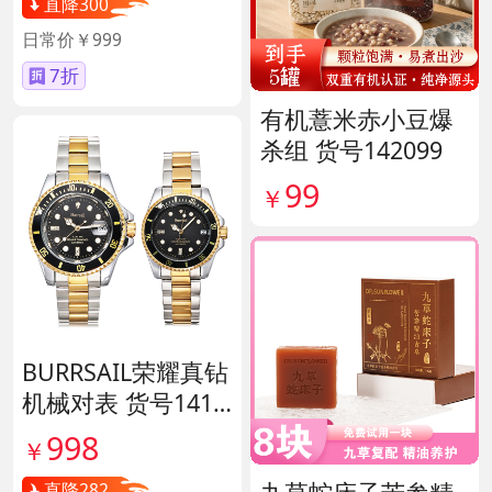
直降300
日常价￥999
7折
有机薏米赤小豆爆
杀组 货号142099
99
￥
BURRSAIL荣耀真钻
机械对表 货号1412
65
998
￥
直降282