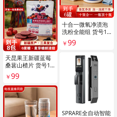
十合一微氧净渍泡
洗粉全能组 货号14
1926
99
￥
天昆果王新疆蓝莓
桑葚山楂片 货号14
1817
99
￥
SPRARE全自动智能