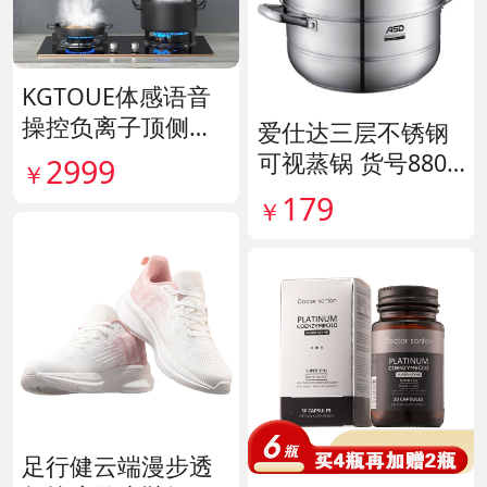
KGTOUE体感语音
操控负离子顶侧大
爱仕达三层不锈钢
吸力烟机 货号1398
可视蒸锅 货号8807
2999
￥
28
11
179
￥
足行健云端漫步透