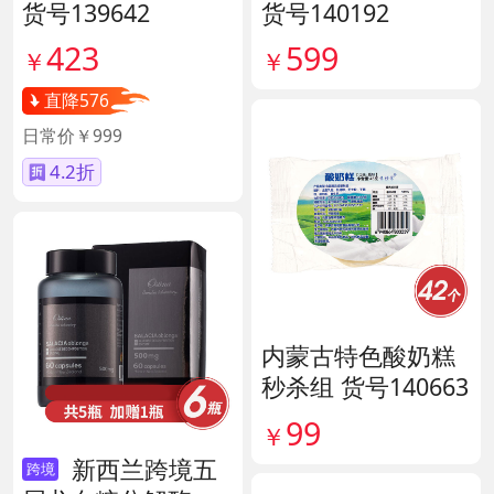
货号139642
货号140192
423
599
￥
￥
直降576
日常价￥999
4.2折
内蒙古特色酸奶糕
秒杀组 货号140663
99
￥
新西兰跨境五
跨境