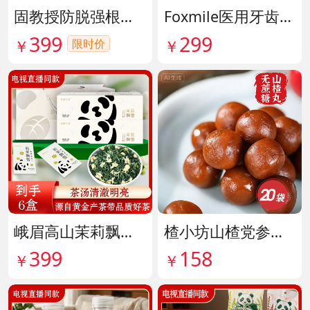
固教授防脱强根健发精华液 货号141187
Foxmile医用牙齿脱敏剂 货号141702
399
299
限时价
￥
￥
峨眉高山茉莉飘雪铂金熊猫礼盒限量版 货号141997
楂小坊山楂党参黄芪丸 货号142033
399
158
￥
￥