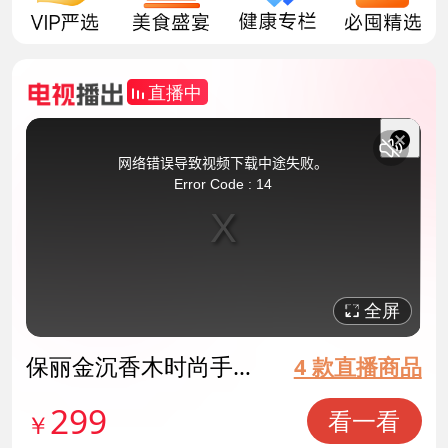
直播中
This
is
a
关
modal
网络错误导致视频下载中途失败。
window.
闭
Error Code : 14
弹
窗
全屏
保丽金沉香木时尚手链
4 款直播商品
货号141803
299
看一看
￥