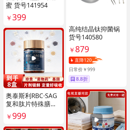
蜜 货号141954
399
￥
高纯结晶钛抑菌锅
货号140580
879
￥
直降120
日常价￥999
8.8折
奥泰斯利RBC·SAG
复和肽片特殊膳食
滋补组 货号14190
999
￥