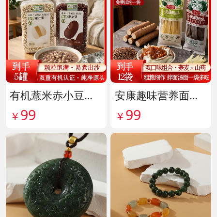
有机薏米赤小豆爆杀组 货号142099
安康趣味营养面皮超值组 货号142087
99
99
￥
￥