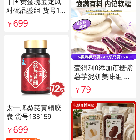
中国黄金瑰宝龙凤
对碗品鉴组 货号14
0563
699
￥
壹得利0添加蔗糖紫
薯芋泥饼美味组 货
号141287
79
￥
太一牌桑芪黄精胶
囊 货号133159
699
￥