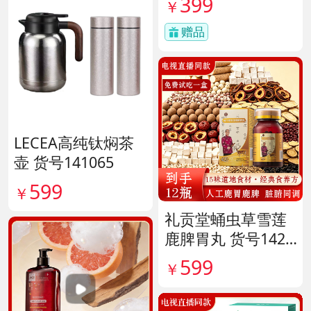
399
￥
赠品
LECEA高纯钛焖茶
壶 货号141065
599
￥
礼贡堂蛹虫草雪莲
鹿脾胃丸 货号1420
09
599
￥