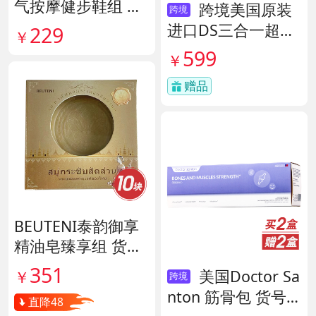
气按摩健步鞋组 货
跨境美国原装
跨境
号140444
进口DS三合一超级
229
￥
酶 货号138497
599
￥
赠品
BEUTENI泰韵御享
精油皂臻享组 货号
140122
351
美国Doctor Sa
￥
跨境
nton 筋骨包 货号1
直降48