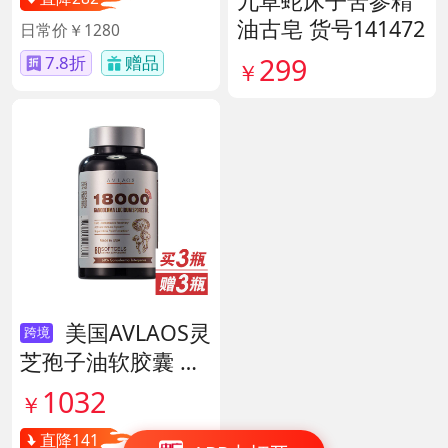
九草蛇床子苦参精
油古皂 货号141472
日常价￥1280
299
7.8折
赠品
￥
美国AVLAOS灵
跨境
芝孢子油软胶囊 货
号139605
1032
￥
直降141