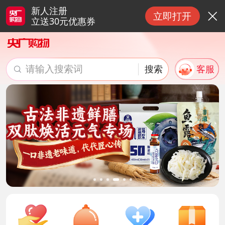
新人注册
立即打开

立送30元优惠券
请输入搜索词
搜索
客服

搜索