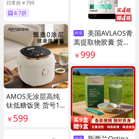
日常价￥799
8.7折
美国AVLAOS青
跨境
蒿提取物胶囊 货号
140567
999
￥
AMOS无涂层高纯
钛低糖饭煲 货号14
1641
599
￥
新西兰Ostina
跨境