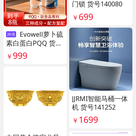
门锁 货号140080
699
￥
Evowell萝卜硫
跨境
素白蛋白PQQ 货号
142042
999
￥
JJRMI智能马桶一体
机 货号141252
1699
￥