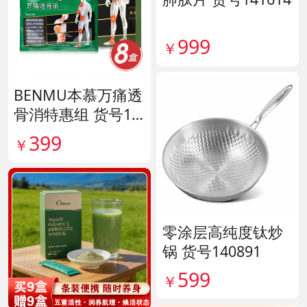
999
￥
BENMU本慕万痛透
骨消特惠组 货号13
5254
399
￥
零涂层高纯度钛炒
锅 货号140891
599
￥