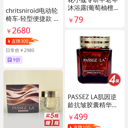
沐浴露(葡萄柚檀香
chritsniroid电动轮
香氛) 货号141896
79
椅车-轻型便捷款 货
￥
号140671
2680
￥
直降300
日常价￥2980
9折
PASSEZ LA肌因逆
龄抗皱胶囊精华油
货号139887
499
￥
直降100