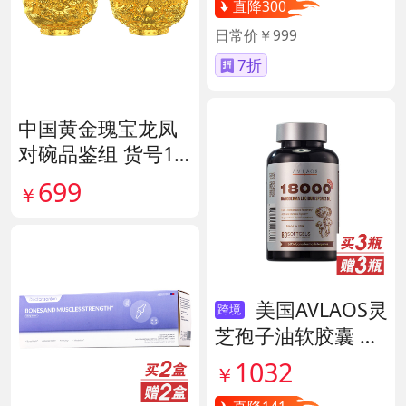
直降300
日常价￥999
7折
中国黄金瑰宝龙凤
对碗品鉴组 货号14
0563
699
￥
美国AVLAOS灵
跨境
芝孢子油软胶囊 货
号139605
1032
￥