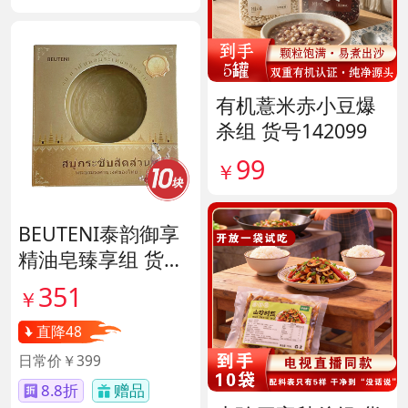
有机薏米赤小豆爆
杀组 货号142099
99
￥
BEUTENI泰韵御享
精油皂臻享组 货号
140122
351
￥
直降48
日常价￥399
8.8折
赠品