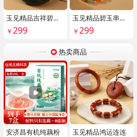
玉见精品吉祥碧玉吊牌 货号142114
玉见精品碧玉串珠手串 货号142115
299
299
￥
￥
热卖商品
安济昌有机纯藕粉
玉见精品鸿运连连