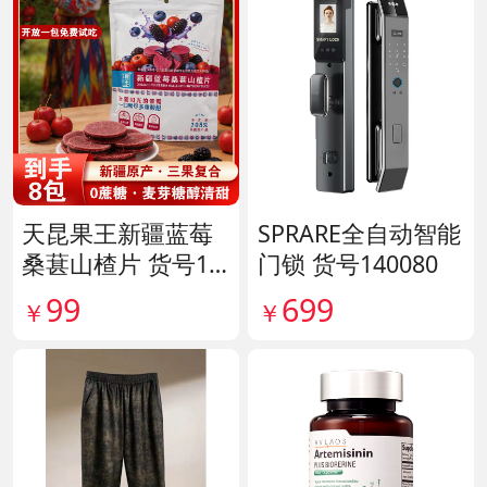
天昆果王新疆蓝莓
SPRARE全自动智能
桑葚山楂片 货号14
门锁 货号140080
1817
99
699
￥
￥