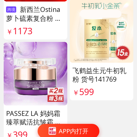
新西兰Ostina
跨境
萝卜硫素复合粉 货
号141959
1173
￥
飞鹤益生元牛初乳
粉 货号141769
599
￥
PASSEZ LA 妈妈霜
臻萃赋活抗皱霜 货
号137759
APP内打开
399
￥