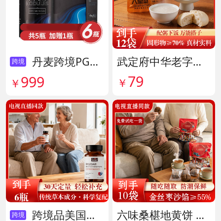
丹麦跨境PG结节消复合片 货号138605
武定府中华老字号酱香八宝菜超值组 货号142007
跨境
79
999
￥
￥
跨境品美国拜滋牛黄安神宝 货号141775
六味桑椹地黄饼 货号142090
跨境