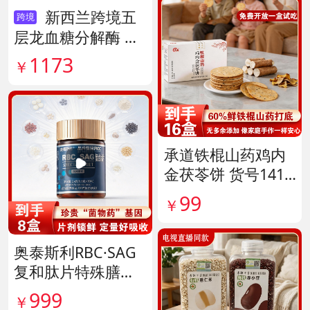
新西兰跨境五
跨境
层龙血糖分解酶 货
号138890
1173
￥
承道铁棍山药鸡内
金茯苓饼 货号1417
35
99
￥
奥泰斯利RBC·SAG
复和肽片特殊膳食
滋补组 货号14190
999
￥