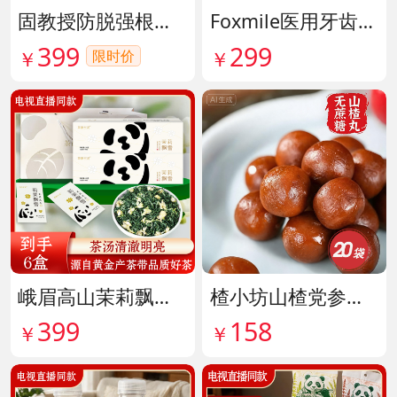
固教授防脱强根健发精华液 货号141187
Foxmile医用牙齿脱敏剂 货号141702
399
299
限时价
￥
￥
峨眉高山茉莉飘雪铂金熊猫礼盒限量版 货号141997
楂小坊山楂党参黄芪丸 货号142033
399
158
￥
￥