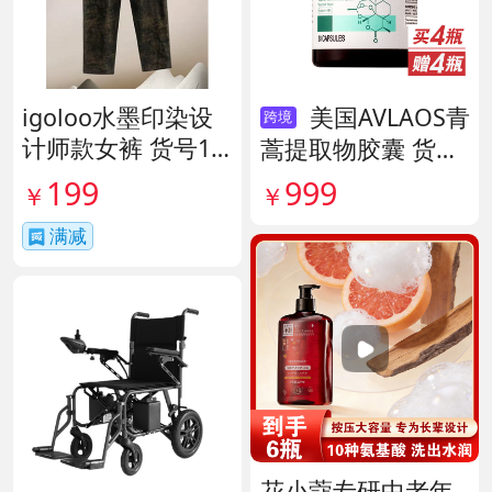
igoloo水墨印染设
美国AVLAOS青
跨境
计师款女裤 货号14
蒿提取物胶囊 货号
1653
140567
199
999
￥
￥
满减
花小蔻专研中老年