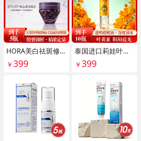
HORA美白祛斑修护精华油 货号141999
泰国进口莉娃叶黄素精华护眼液 货号142036
399
399
￥
￥