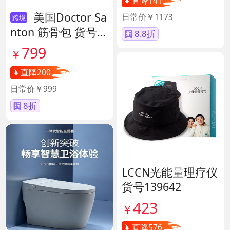
直降141
美国Doctor Sa
日常价￥1173
跨境
nton 筋骨包 货号1
8.8折
40417
799
￥
直降200
日常价￥999
8折
LCCN光能量理疗仪
货号139642
423
￥
直降576