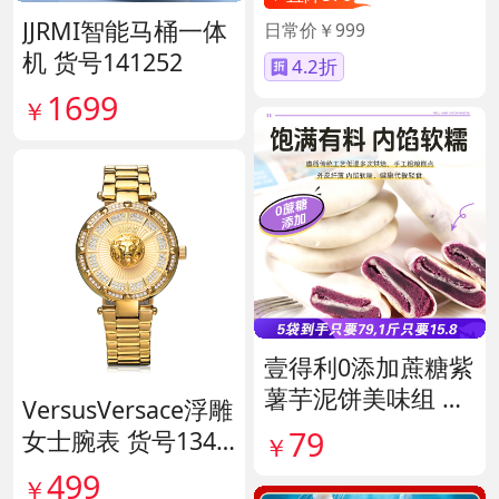
JJRMI智能马桶一体
日常价￥999
机 货号141252
4.2折
1699
￥
壹得利0添加蔗糖紫
薯芋泥饼美味组 货
VersusVersace浮雕
号141287
79
女士腕表 货号1341
￥
45
499
￥