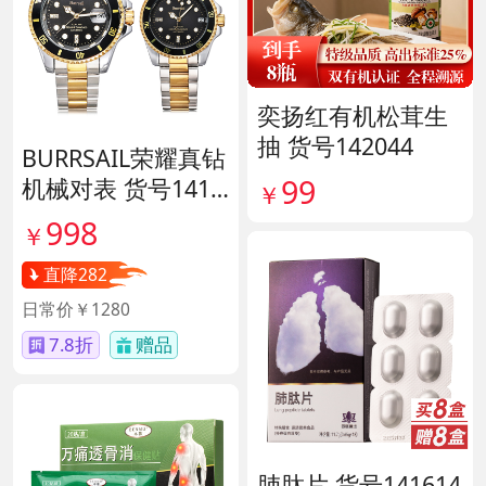
奕扬红有机松茸生
抽 货号142044
BURRSAIL荣耀真钻
99
机械对表 货号1412
￥
65
998
￥
直降282
日常价￥1280
7.8折
赠品
肺肽片 货号141614