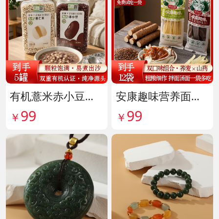
有机薏米赤小豆爆杀组 货号142099
安康趣味营养面皮超值组 货号142087
99
99
￥
￥