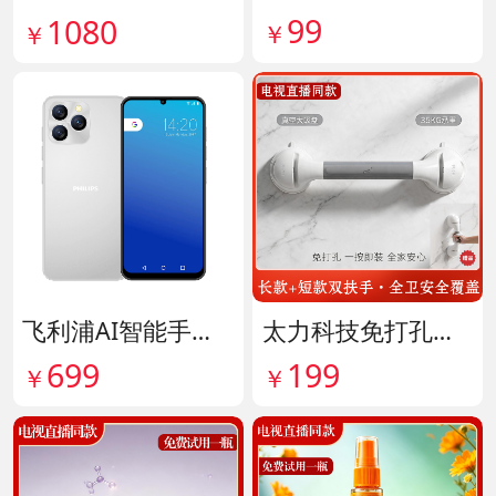
99
1080
￥
￥
飞利浦AI智能手机 货号141882
太力科技免打孔多功能安全扶手 货号142101
699
199
￥
￥