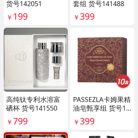
货号142051
套组 货号141488
199
399
￥
￥
高纯钛专利水溶富
PASSEZLA卡姆果精
硒杯 货号141550
油皂甄享组 货号14
0198
799
399
￥
￥