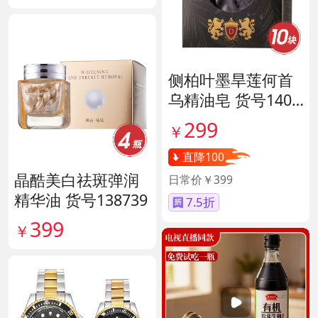
侧柏叶墨旱莲何首
乌精油皂 货号1400
57
299
￥
直降100
晶酷美白祛斑弹润
日常价￥399
精华油 货号138739
7.5折
399
￥