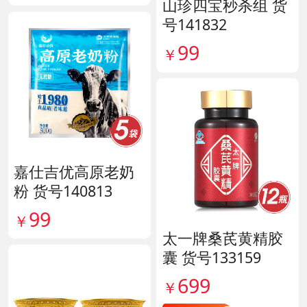
山珍四宝秒杀组 货
号141832
99
￥
嘉仕吉优高原老奶
粉 货号140813
99
￥
太一牌桑芪黄精胶
囊 货号133159
699
￥