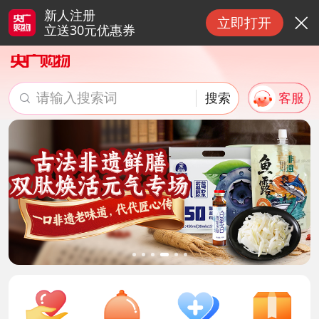
新人注册
立即打开

立送30元优惠券
请输入搜索词
搜索
客服

搜索