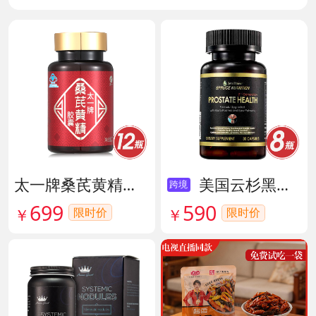
太一牌桑芪黄精胶囊 货号133159
美国云杉黑金前列腺素胶囊 货号136211
跨境
699
590
限时价
￥
限时价
￥