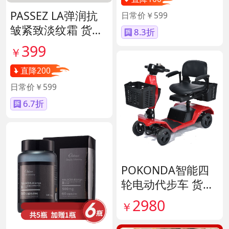
PASSEZ LA弹润抗
日常价￥599
皱紧致淡纹霜 货号
8.3折
137089
399
￥
直降200
日常价￥599
6.7折
POKONDA智能四
轮电动代步车 货号
138856
2980
￥