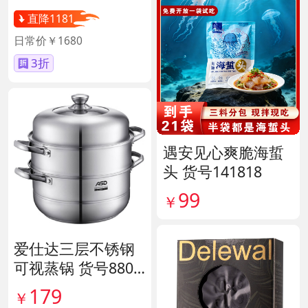
直降1181
日常价￥1680
3折
遇安见心爽脆海蜇
头 货号141818
99
￥
爱仕达三层不锈钢
可视蒸锅 货号8807
11
179
￥