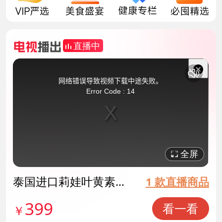
直播中
This
is
a
关
modal
网络错误导致视频下载中途失败。
window.
闭
Error Code : 14
弹
窗
全屏
泰国进口莉娃叶黄素精
1 款直播商品
华护眼液 货号142036
399
看一看
￥