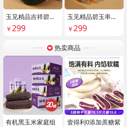
玉见精品吉祥碧玉吊牌 货号142114
玉见精品碧玉串珠手串 货号142115
299
299
￥
￥
热卖商品
有机黑玉米家庭组
壹得利0添加蔗糖紫