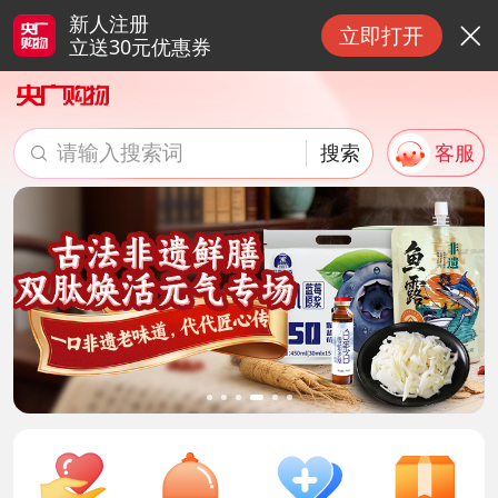
新人注册
立即打开

立送30元优惠券
请输入搜索词
搜索
客服

搜索