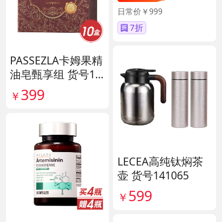
日常价￥999
7折
PASSEZLA卡姆果精
油皂甄享组 货号14
0198
399
￥
LECEA高纯钛焖茶
壶 货号141065
599
￥