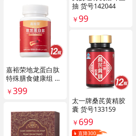
抽 货号142044
99
￥
嘉裕荣地龙蛋白肽
特殊膳食健康组 货
号141244
399
￥
太一牌桑芪黄精胶
囊 货号133159
699
￥
直降300