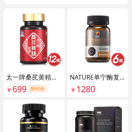
太一牌桑芪黄精胶囊 货号133159
NATURE单宁酶复合片 货号140546
699
1280
限时价
￥
￥