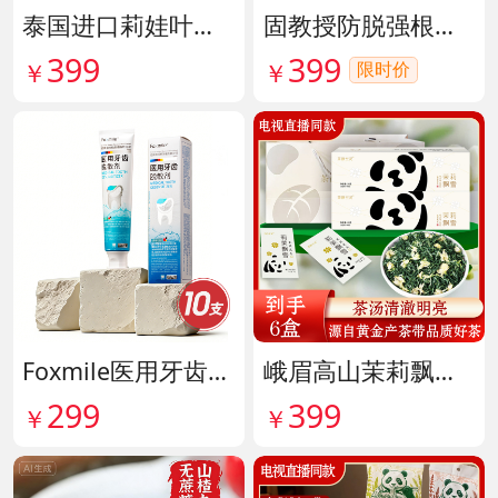
泰国进口莉娃叶黄素精华护眼液 货号142036
固教授防脱强根健发精华液 货号141187
399
399
限时价
￥
￥
Foxmile医用牙齿脱敏剂 货号141702
峨眉高山茉莉飘雪铂金熊猫礼盒限量版 货号141997
299
399
￥
￥