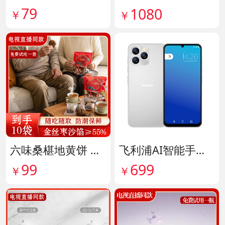
79
1080
￥
￥
六味桑椹地黄饼 货号142090
飞利浦AI智能手机 货号141882
99
699
￥
￥