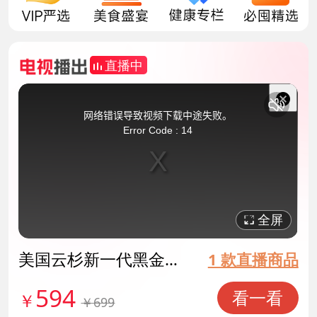
直播中
This
is
a
关
modal
网络错误导致视频下载中途失败。
window.
闭
Error Code : 14
弹
窗
全屏
美国云杉新一代黑金原
1 款直播商品
生乌发素 货号140565
594
看一看
￥
￥699