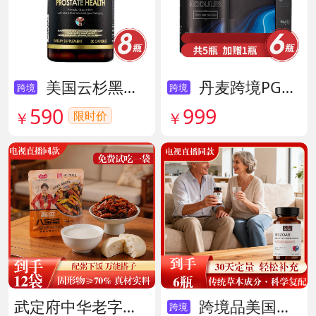
美国云杉黑金前列腺素胶囊 货号136211
丹麦跨境PG结节消复合片 货号138605
跨境
跨境
590
999
限时价
￥
￥
武定府中华老字号酱香八宝菜超值组 货号142007
跨境品美国拜滋牛黄安神宝 货号141775
跨境