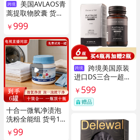
美国AVLAOS青
跨境
蒿提取物胶囊 货号
140567
999
￥
跨境美国原装
跨境
进口DS三合一超级
酶 货号138497
599
￥
赠品
十合一微氧净渍泡
洗粉全能组 货号14
1926
99
￥