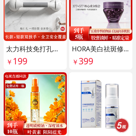
太力科技免打孔多功能能安全扶手 货号142101
HORA美白祛斑修护精华油 货号141999
199
399
￥
￥