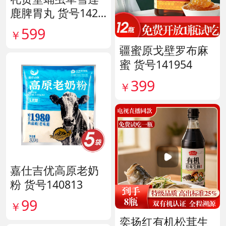
鹿脾胃丸 货号1420
09
599
￥
疆蜜原戈壁罗布麻
蜜 货号141954
399
￥
嘉仕吉优高原老奶
粉 货号140813
99
￥
奕扬红有机松茸生