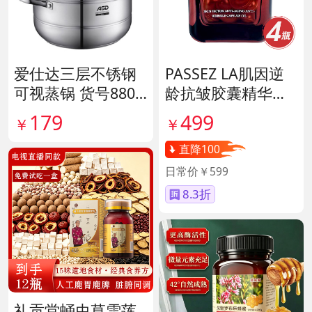
爱仕达三层不锈钢
PASSEZ LA肌因逆
可视蒸锅 货号8807
龄抗皱胶囊精华油
11
货号139887
179
499
￥
￥
直降100
日常价￥599
8.3折
礼贡堂蛹虫草雪莲