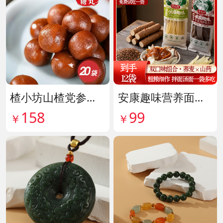
楂小坊山楂党参黄芪丸 货号142033
安康趣味营养面皮超值组 货号142087
158
99
￥
￥