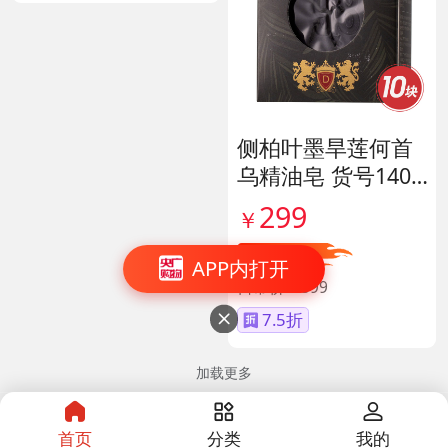
侧柏叶墨旱莲何首
乌精油皂 货号1400
57
299
￥
直降100
APP内打开
日常价￥399
7.5折

加载更多
首页
分类
我的