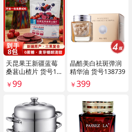
天昆果王新疆蓝莓
晶酷美白祛斑弹润
桑葚山楂片 货号14
精华油 货号138739
1817
99
399
￥
￥