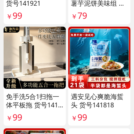
货号141921
薯芋泥饼美味组 货
号141287
99
79
￥
￥
免手洗5合1扫拖一
遇安见心爽脆海蜇
体平板拖 货号1415
头 货号141818
80
99
99
￥
￥