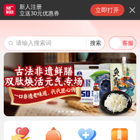
新人注册
立即打开

立送30元优惠券
请输入搜索词
搜索
客服

搜索