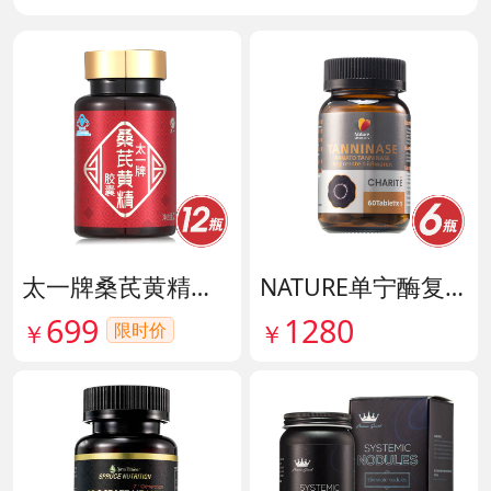
太一牌桑芪黄精胶囊 货号133159
NATURE单宁酶复合片 货号140546
699
1280
限时价
￥
￥