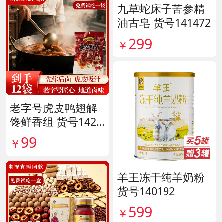
九草蛇床子苦参精
油古皂 货号141472
299
￥
老字号虎皮鸭翅解
馋鲜香组 货号1420
38
99
￥
羊王冻干纯羊奶粉
货号140192
599
￥