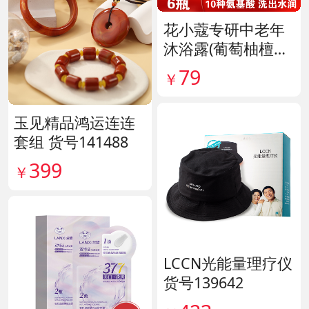
花小蔻专研中老年
沐浴露(葡萄柚檀香
香氛) 货号141896
79
￥
玉见精品鸿运连连
套组 货号141488
399
￥
LCCN光能量理疗仪
货号139642