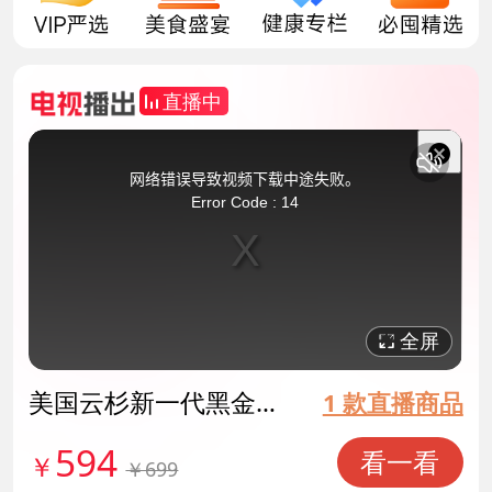
直播中
This
is
a
关
modal
网络错误导致视频下载中途失败。
window.
闭
Error Code : 14
弹
窗
全屏
美国云杉新一代黑金原
1 款直播商品
生乌发素 货号140565
594
看一看
￥
￥699