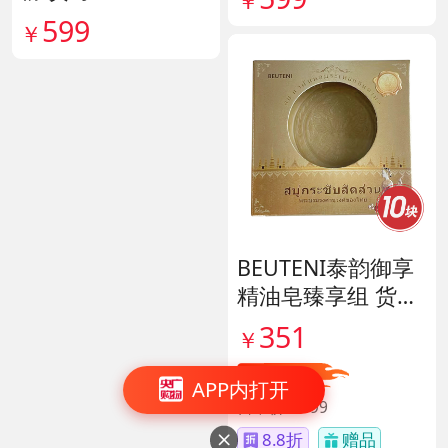
￥
599
￥
BEUTENI泰韵御享
精油皂臻享组 货号
140122
351
￥
直降48
APP内打开
日常价￥399
8.8折
赠品
