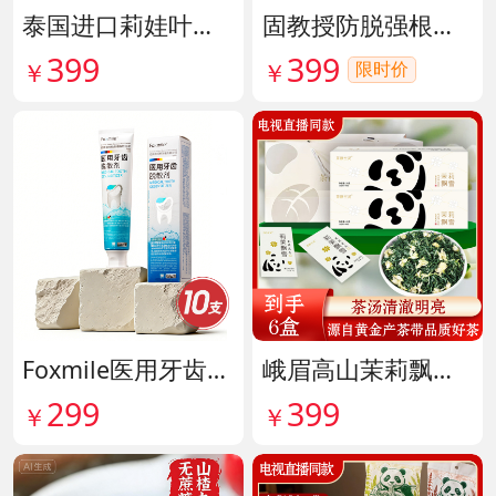
泰国进口莉娃叶黄素精华护眼液 货号142036
固教授防脱强根健发精华液 货号141187
399
399
限时价
￥
￥
Foxmile医用牙齿脱敏剂 货号141702
峨眉高山茉莉飘雪铂金熊猫礼盒限量版 货号141997
299
399
￥
￥