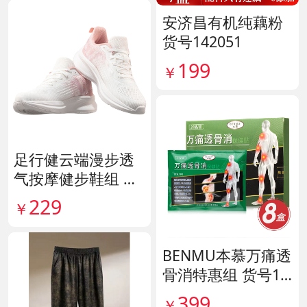
安济昌有机纯藕粉
货号142051
199
￥
足行健云端漫步透
气按摩健步鞋组 货
号140444
229
￥
BENMU本慕万痛透
骨消特惠组 货号13
5254
399
￥