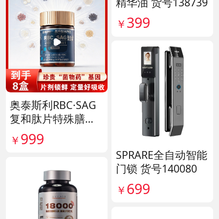
精华油 货号138739
399
￥
奥泰斯利RBC·SAG
复和肽片特殊膳食
滋补组 货号14190
999
￥
SPRARE全自动智能
门锁 货号140080
699
￥