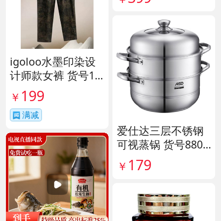
igoloo水墨印染设
计师款女裤 货号14
1653
199
￥
满减
爱仕达三层不锈钢
可视蒸锅 货号8807
11
179
￥