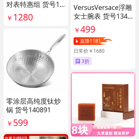
对表特惠组 货号13
VersusVersace浮雕
9796
1280
女士腕表 货号1341
￥
45
499
￥
直降1181
日常价￥1680
3折
零涂层高纯度钛炒
锅 货号140891
599
￥