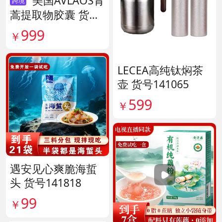
美国AVLAOS青
跨境
蒿提取物胶囊 货号
140567
999
￥
LECEA高纯钛焖茶
壶 货号141065
599
￥
遇安见心爽脆海蜇
头 货号141818
99
￥