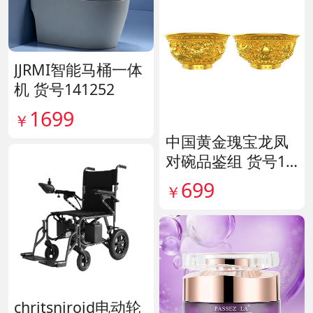
JJRMI智能马桶一体
机 货号141252
1699
￥
中国黄金瑰宝龙凤
对碗品鉴组 货号14
0563
699
￥
chritsniroid电动轮