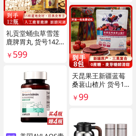
礼贡堂蛹虫草雪莲
鹿脾胃丸 货号1420
09
599
￥
天昆果王新疆蓝莓
桑葚山楂片 货号14
1817
99
￥