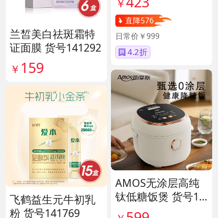
423
￥
直降576
兰皙美白祛斑霜特
日常价￥999
证面膜 货号141292
4.2折
159
￥
AMOS无涂层高纯
钛低糖饭煲 货号14
飞鹤益生元牛初乳
1641
粉 货号141769
599