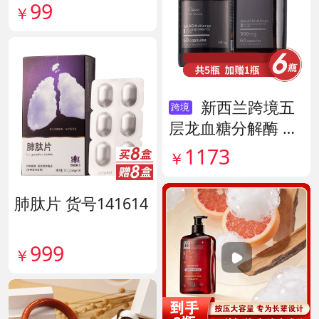
35
99
￥
新西兰跨境五
跨境
层龙血糖分解酶 货
号138890
1173
￥
肺肽片 货号141614
999
￥