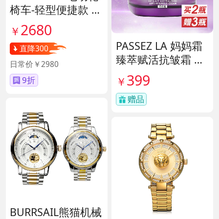
椅车-轻型便捷款 货
号140671
2680
￥
PASSEZ LA 妈妈霜
直降300
臻萃赋活抗皱霜 货
日常价￥2980
号137759
399
￥
9折
赠品
BURRSAIL熊猫机械