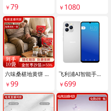
79
1080
￥
￥
六味桑椹地黄饼 货号142090
飞利浦AI智能手机 货号141882
99
699
￥
￥