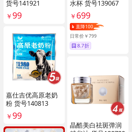
货号141921
水杯 货号139067
99
699
￥
￥
直降100
日常价￥799
8.7折
嘉仕吉优高原老奶
粉 货号140813
99
￥
晶酷美白祛斑弹润