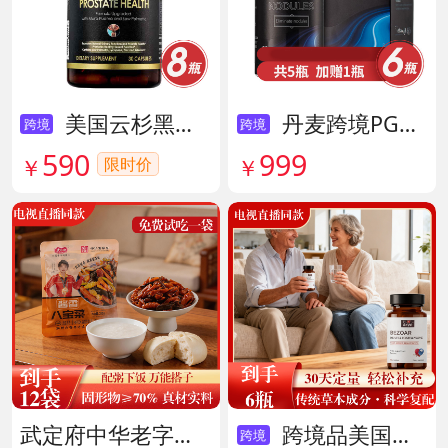
美国云杉黑金前列腺素胶囊 货号136211
丹麦跨境PG结节消复合片 货号138605
跨境
跨境
590
999
限时价
￥
￥
武定府中华老字号酱香八宝菜超值组 货号142007
跨境品美国拜滋牛黄安神宝 货号141775
跨境