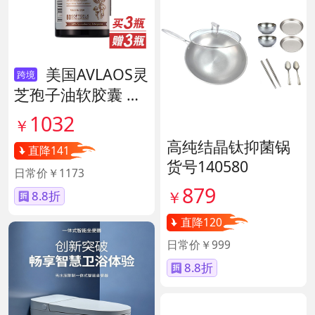
美国AVLAOS灵
跨境
芝孢子油软胶囊 货
号139605
1032
￥
高纯结晶钛抑菌锅
直降141
货号140580
日常价￥1173
879
￥
8.8折
直降120
日常价￥999
8.8折