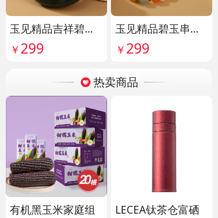
玉见精品吉祥碧玉吊牌 货号142114
玉见精品碧玉串珠手串 货号142115
299
299
￥
￥
热卖商品
有机黑玉米家庭组
LECEA钛茶仓富硒