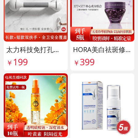
太力科技免打孔多功能能安全扶手 货号142101
HORA美白祛斑修护精华油 货号141999
199
399
￥
￥