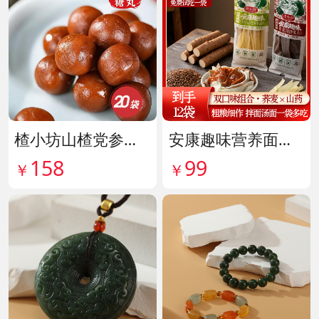
楂小坊山楂党参黄芪丸 货号142033
安康趣味营养面皮超值组 货号142087
158
99
￥
￥