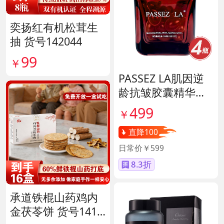
奕扬红有机松茸生
抽 货号142044
99
￥
PASSEZ LA肌因逆
龄抗皱胶囊精华油
货号139887
499
￥
直降100
日常价￥599
8.3折
承道铁棍山药鸡内
金茯苓饼 货号1417