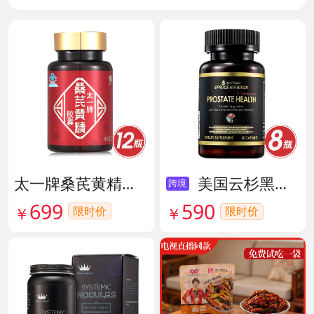
太一牌桑芪黄精胶囊 货号133159
美国云杉黑金前列腺素胶囊 货号136211
跨境
699
590
限时价
￥
限时价
￥