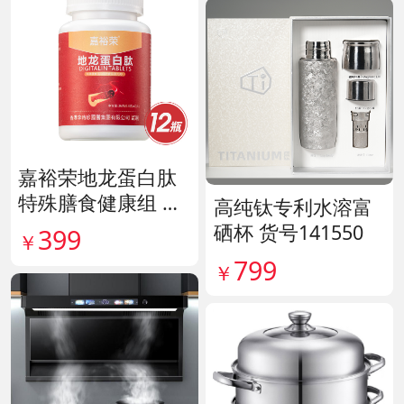
嘉裕荣地龙蛋白肽
特殊膳食健康组 货
高纯钛专利水溶富
号141244
硒杯 货号141550
399
￥
799
￥