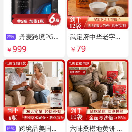
丹麦跨境PG结节消复合片 货号138605
武定府中华老字号酱香八宝菜超值组 货号142007
跨境
79
999
￥
￥
跨境品美国拜滋牛黄安神宝 货号141775
六味桑椹地黄饼 货号142090
跨境