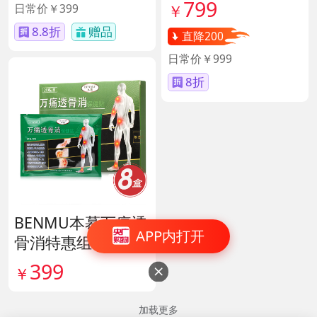
40417
799
日常价￥399
￥
8.8折
赠品
直降200
日常价￥999
8折
BENMU本慕万痛透
APP内打开
骨消特惠组 货号13
5254
399
￥

加载更多