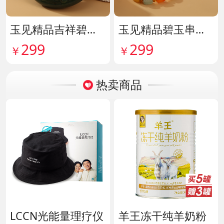
玉见精品吉祥碧玉吊牌 货号142114
玉见精品碧玉串珠手串 货号142115
299
299
￥
￥
热卖商品
LCCN光能量理疗仪
羊王冻干纯羊奶粉