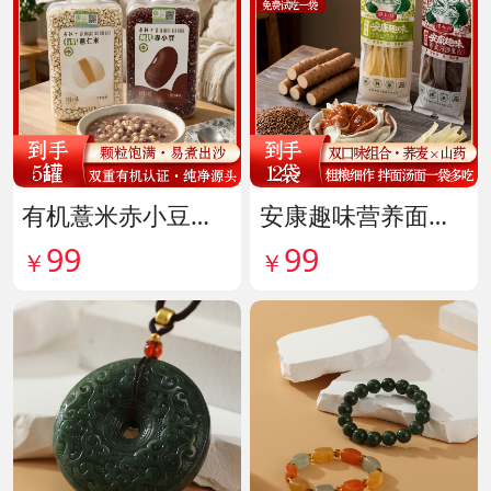
有机薏米赤小豆爆杀组 货号142099
安康趣味营养面皮超值组 货号142087
99
99
￥
￥