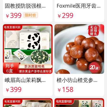
固教授防脱强根健发精华液 货号141187
Foxmile医用牙齿脱敏剂 货号141702
399
299
限时价
￥
￥
峨眉高山茉莉飘雪铂金熊猫礼盒限量版 货号141997
楂小坊山楂党参黄芪丸 货号142033
399
158
￥
￥