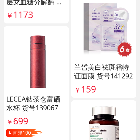
层龙血糖分解酶 货
号138890
1173
￥
兰皙美白祛斑霜特
证面膜 货号141292
159
￥
LECEA钛茶仓富硒
水杯 货号139067
699
￥
直降100