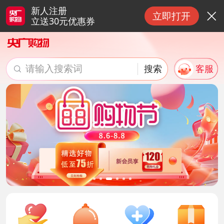
新人注册
立即打开

立送30元优惠券
请输入搜索词
搜索
客服

搜索