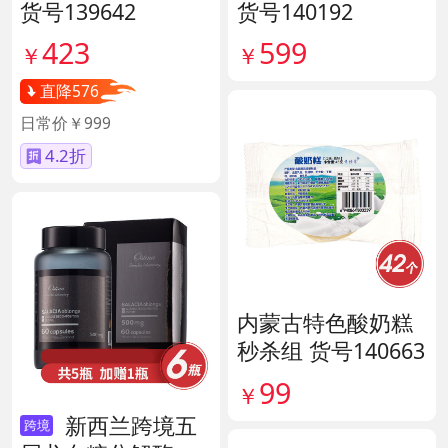
货号139642
货号140192
423
599
￥
￥
直降576
日常价￥999
4.2折
内蒙古特色酸奶糕
秒杀组 货号140663
99
￥
新西兰跨境五
跨境