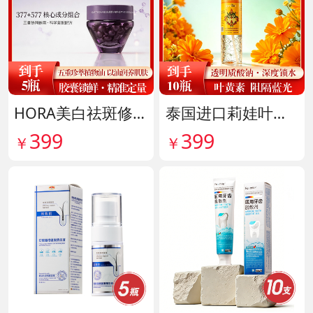
HORA美白祛斑修护精华油 货号141999
泰国进口莉娃叶黄素精华护眼液 货号142036
399
399
￥
￥