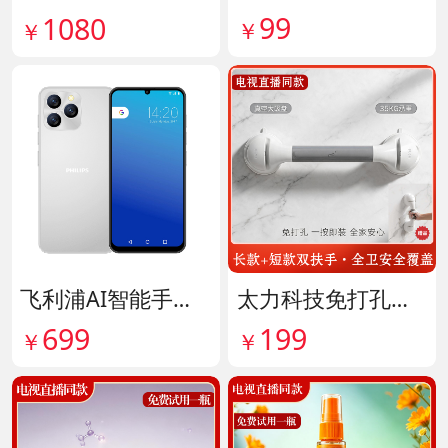
99
1080
￥
￥
飞利浦AI智能手机 货号141882
太力科技免打孔多功能安全扶手 货号142101
699
199
￥
￥