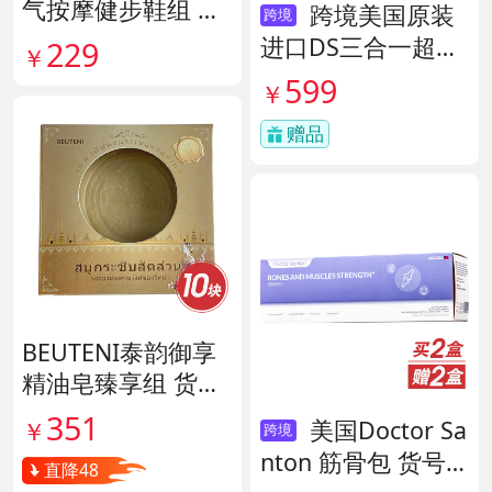
气按摩健步鞋组 货
跨境美国原装
跨境
号140444
进口DS三合一超级
229
￥
酶 货号138497
599
￥
赠品
BEUTENI泰韵御享
精油皂臻享组 货号
140122
351
美国Doctor Sa
￥
跨境
nton 筋骨包 货号1
直降48