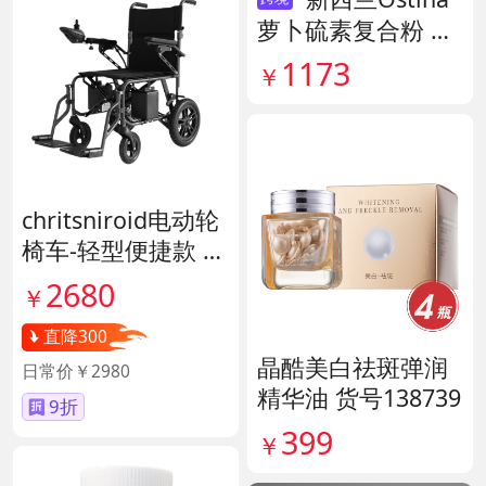
萝卜硫素复合粉 货
号141959
1173
￥
chritsniroid电动轮
椅车-轻型便捷款 货
号140671
2680
￥
直降300
晶酷美白祛斑弹润
日常价￥2980
精华油 货号138739
9折
399
￥