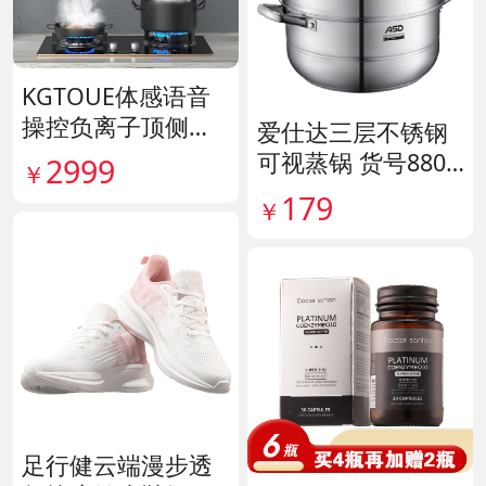
KGTOUE体感语音
操控负离子顶侧大
爱仕达三层不锈钢
吸力烟机 货号1398
可视蒸锅 货号8807
2999
￥
28
11
179
￥
足行健云端漫步透