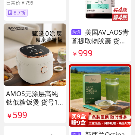
日常价￥799
8.7折
美国AVLAOS青
跨境
蒿提取物胶囊 货号
140567
999
￥
AMOS无涂层高纯
钛低糖饭煲 货号14
1641
599
￥
新西兰Ostina
跨境