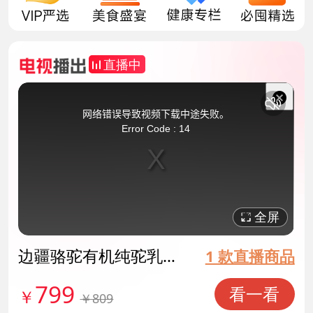
直播中
This
is
a
关
modal
网络错误导致视频下载中途失败。
window.
闭
Error Code : 14
弹
窗
全屏
边疆骆驼有机纯驼乳粉
1 款直播商品
特供组 货号141185
799
看一看
￥
￥809