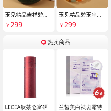
玉见精品吉祥碧玉吊牌 货号142114
玉见精品碧玉串珠手串 货号142115
299
299
￥
￥
热卖商品
LECEA钛茶仓富硒
兰皙美白祛斑霜特