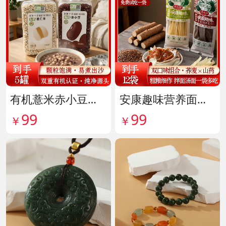
有机薏米赤小豆爆杀组 货号142099
安康趣味营养面皮超值组 货号142087
99
99
￥
￥