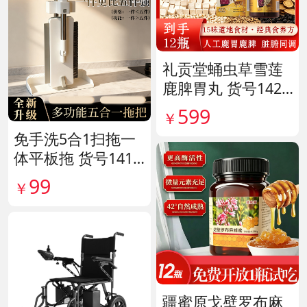
礼贡堂蛹虫草雪莲
鹿脾胃丸 货号1420
09
599
￥
免手洗5合1扫拖一
体平板拖 货号1415
80
99
￥
疆蜜原戈壁罗布麻