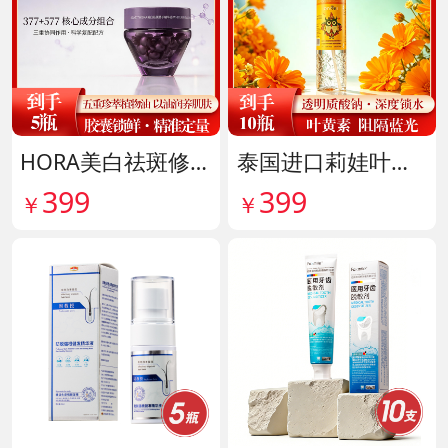
HORA美白祛斑修护精华油 货号141999
泰国进口莉娃叶黄素精华护眼液 货号142036
399
399
￥
￥