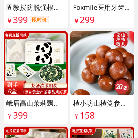
固教授防脱强根健发精华液 货号141187
Foxmile医用牙齿脱敏剂 货号141702
399
299
限时价
￥
￥
峨眉高山茉莉飘雪铂金熊猫礼盒限量版 货号141997
楂小坊山楂党参黄芪丸 货号142033
399
158
￥
￥