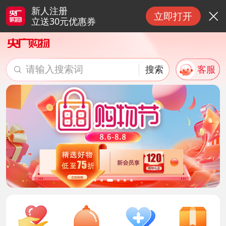
新人注册
立即打开

立送30元优惠券
请输入搜索词
搜索
客服

搜索