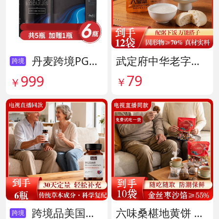
丹麦跨境PG结节消复合片 货号138605
武定府中华老字号酱香八宝菜超值组 货号142007
跨境
79
999
￥
￥
跨境品美国拜滋牛黄安神宝 货号141775
六味桑椹地黄饼 货号142090
跨境