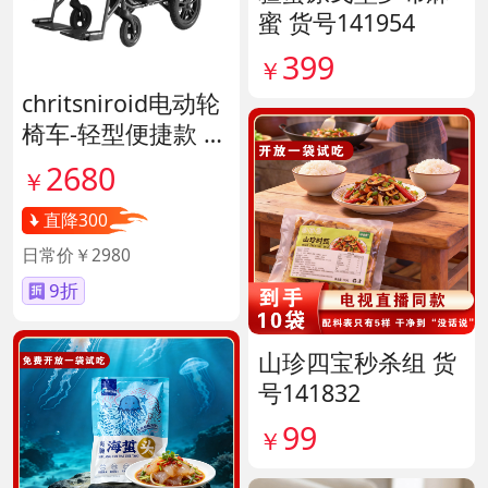
蜜 货号141954
399
￥
chritsniroid电动轮
椅车-轻型便捷款 货
号140671
2680
￥
直降300
日常价￥2980
9折
山珍四宝秒杀组 货
号141832
99
￥