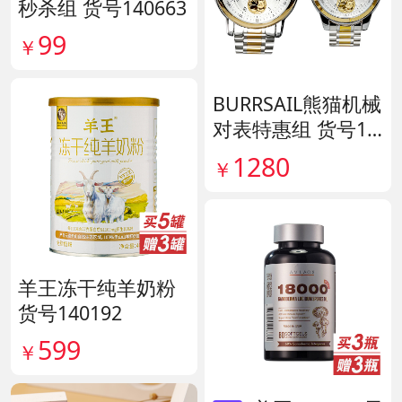
秒杀组 货号140663
99
￥
BURRSAIL熊猫机械
对表特惠组 货号13
9796
1280
￥
羊王冻干纯羊奶粉
货号140192
599
￥