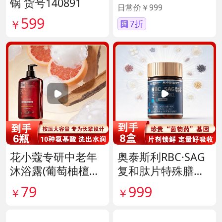
锅 货号140891
日常价￥999
599
￥
7折
花小蔻专研中老年
奥泰斯利RBC·SAG
沐浴露(葡萄柚檀香
复和肽片特殊膳食
香氛) 货号141896
滋补组 货号14190
79
999
￥
￥