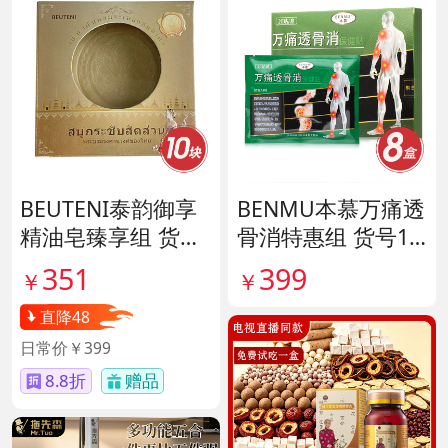
BEUTENI泰韵御享
BENMU本慕万痛透
精油皂臻享组 货号
骨消特惠组 货号13
140122
5254
351
399
￥
￥
直降48
日常价￥399
8.8折
赠品