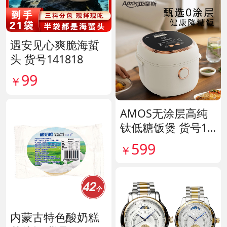
遇安见心爽脆海蜇
头 货号141818
99
￥
AMOS无涂层高纯
钛低糖饭煲 货号14
1641
599
￥
内蒙古特色酸奶糕