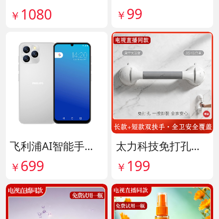
99
1080
￥
￥
飞利浦AI智能手机 货号141882
太力科技免打孔多功能安全扶手 货号142101
699
199
￥
￥