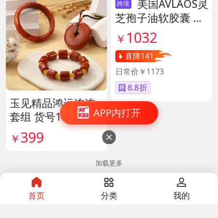
美国AVLAOS灵
跨境
芝孢子油软胶囊 货
号139605
1032
￥
直降141
日常价￥1173
8.8折
玉见精品鸿运连连
APP内打开
套组 货号141488
399
￥

加载更多
首页
分类
我的