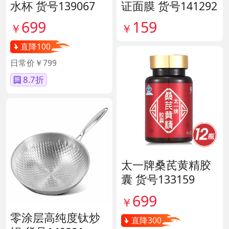
水杯 货号139067
证面膜 货号141292
699
159
￥
￥
直降100
日常价￥799
8.7折
太一牌桑芪黄精胶
囊 货号133159
699
￥
零涂层高纯度钛炒
直降300