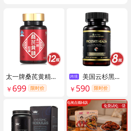
太一牌桑芪黄精胶囊 货号133159
美国云杉黑金前列腺素胶囊 货号136211
跨境
699
590
限时价
￥
限时价
￥