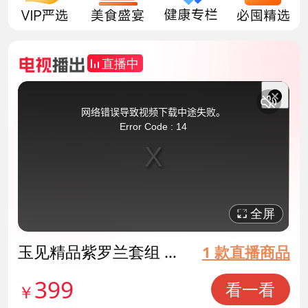
直播中
This
is
a
关
modal
网络错误导致视频下载中途失败。
window.
闭
Error Code : 14
弹
窗
全屏
玉见精品紫罗兰套组 货
1 款直播商品
号141797
399
看一看
￥